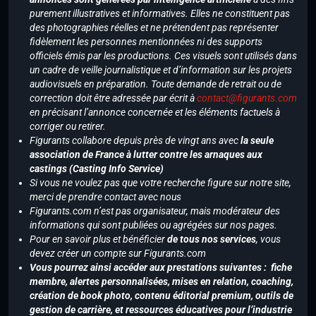
purement illustratives et informatives. Elles ne constituent pas
des photographies réelles et ne prétendent pas représenter
fidèlement les personnes mentionnées ni des supports
officiels émis par les productions. Ces visuels sont utilisés dans
un cadre de veille journalistique et d’information sur les projets
audiovisuels en préparation. Toute demande de retrait ou de
correction doit être adressée par écrit à
contact@figurants.com
en précisant l’annonce concernée et les éléments factuels à
corriger ou retirer.
Figurants collabore depuis près de vingt ans avec
la seule
association de France à lutter contre les arnaques aux
castings (Casting Info Service)
Si vous ne voulez pas que votre recherche figure sur notre site,
merci de prendre contact avec nous
Figurants.com n’est pas organisateur, mais modérateur des
informations qui sont publiées ou agrégées sur nos pages.
Pour en savoir plus et bénéficier
de tous nos services
, vous
devez créer un compte sur Figurants.com
Vous pourrez ainsi accéder aux prestations suivantes : fiche
membre, alertes personnalisées, mises en relation, coaching,
création de book photo, contenu éditorial premium, outils de
gestion de carrière, et ressources éducatives pour l’industrie