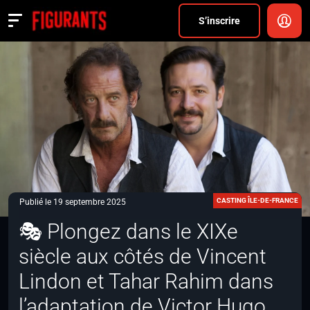
Divers
S’inscrire
Actualités
ANNONCER
FAQ
S’inscrire
CONNEXION
CASTING ÎLE-DE-FRANCE
Publié le 19 septembre 2025
🎭 Plongez dans le XIXe
siècle aux côtés de Vincent
Lindon et Tahar Rahim dans
l’adaptation de Victor Hugo