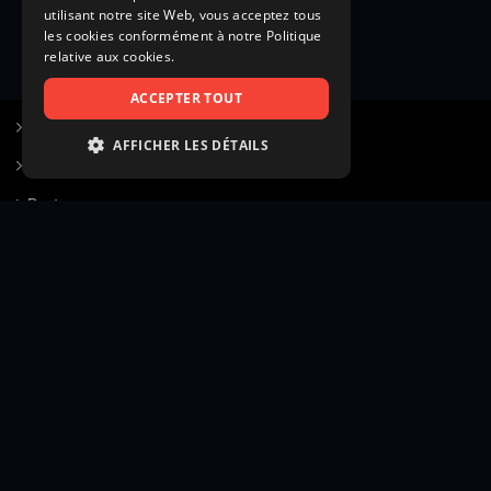
utilisant notre site Web, vous acceptez tous
les cookies conformément à notre Politique
relative aux cookies.
ACCEPTER TOUT
S’inscrire à Figurants.com
AFFICHER LES DÉTAILS
Questions fréquentes
STRICTEMENT NÉCESSAIRES
Poster une annonce
PERFORMANCE
Actualités
CIBLAGE
Voir le hall of fame
FONCTIONNALITÉ
Contact
NON CLASSIFIÉS
Gestion d’abonnement
Transparence des avis
Strictement nécessaires
Performance
Mentions légales
Conditions générales
Ciblage
Fonctionnalité
Confidentialité
Cadre juridique et éditorial