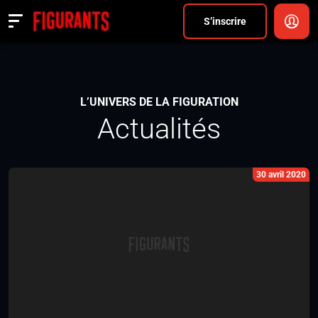
Divers
S’inscrire
Actualités
ANNONCER
L’UNIVERS DE LA FIGURATION
Actualités
FAQ
S’inscrire
30 avril 2020
CONNEXION