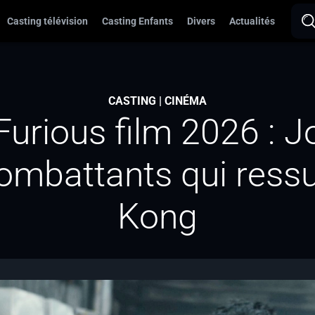
Casting télévision
Casting Enfants
Divers
Actualités
CASTING | CINÉMA
urious film 2026 : J
combattants qui ress
Kong