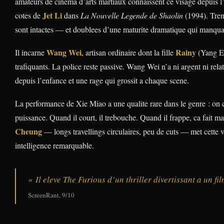
amateurs de cinema d’arts martiaux connaissent ce visage depuis l’e
Jet Li
cotes de
dans
La Nouvelle Legende de Shaolin
(1994). Trent
sont intactes — et doublees d’une maturite dramatique qui manquait
Wang Wei
Rainy
Il incarne
, artisan ordinaire dont la fille
(Yang En
trafiquants. La police reste passive. Wang Wei n’a ni argent ni re
depuis l’enfance et une rage qui grossit a chaque scene.
La performance de Xie Miao a une qualite rare dans le genre : on cr
puissance. Quand il court, il trebouche. Quand il frappe, ca fait 
Cheung
— longs travellings circulaires, peu de cuts — met cette v
intelligence remarquable.
« Il eleve The Furious d’un thriller divertissant a un fi
ScreenRant, 9/10