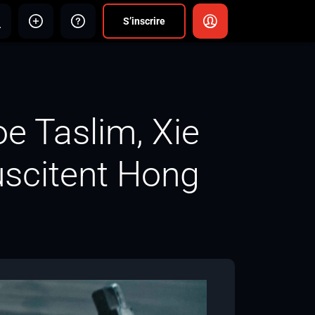
S’inscrire
oe Taslim, Xie
uscitent Hong