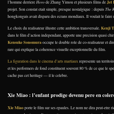
Jet 
l’homme derriere
Hero
de Zhang Yimou et plusieurs films de
projet. Son constat etait simple, presque nostalgique : depuis
The 
hongkongais avait disparu des ecrans mondiaux. Il voulait le faire r
Kenji T
Le choix du realisateur illustre cette ambition transversale.
dans le film d’action independant, apporte une precision quasi chi
Kensuke Sonomura
occupe le double role de co-realisateur et d
rare qui explique la coherence visuelle exceptionnelle du film.
La figuration dans le cinema d’arts martiaux
represente un territoir
et les performers de fond constituent souvent 80 % de ce que le spe
cache pas cet heritage — il le celebre.
Xie Miao : l’enfant prodige devenu pere en coler
Xie Miao
porte le film sur ses epaules. Le nom ne dira peut-etre r