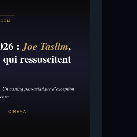
.COM
026 :
,
Joe Taslim
 qui ressuscitent
g
. Un casting pan-asiatique d’exception
genre.
6 · CINEMA