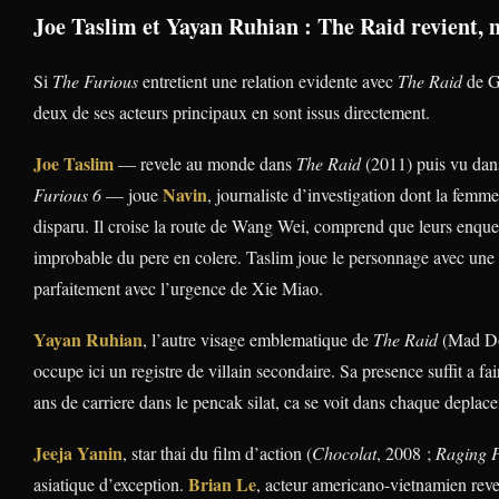
Joe Taslim et Yayan Ruhian : The Raid revient, 
Si
The Furious
entretient une relation evidente avec
The Raid
de Ga
deux de ses acteurs principaux en sont issus directement.
Joe Taslim
— revele au monde dans
The Raid
(2011) puis vu da
Navin
Furious 6
— joue
, journaliste d’investigation dont la femme
disparu. Il croise la route de Wang Wei, comprend que leurs enquete
improbable du pere en colere. Taslim joue le personnage avec une
parfaitement avec l’urgence de Xie Miao.
Yayan Ruhian
, l’autre visage emblematique de
The Raid
(Mad Do
occupe ici un registre de villain secondaire. Sa presence suffit a f
ans de carriere dans le pencak silat, ca se voit dans chaque deplac
Jeeja Yanin
, star thai du film d’action (
Chocolat
, 2008 ;
Raging 
Brian Le
asiatique d’exception.
, acteur americano-vietnamien reve