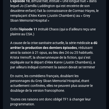
L’épisode 10
, diffusé hier, intitulé « Une longue nuit » dans
lequel Jo (Camilla Luddington qui est enceinte de son
deuxième enfant) fait la connaissance de Cormac Hayes, le
remplaçant d’Alex Karev (Justin Chambers) au « Grey
Sloan Memorial Hospital »
Enfin
l’épisode 11
intitulé Chaos (qui a d’ailleurs reçu une
plainte au CSA.)
A cause de la crise sanitaire actuelle, la série médicale
a dû
arrêter la production des derniers épisodes
, réduisant
ainsi la saison à 21 opus, au lieu des 24 ou 25 habituels.
Krista Vernoff, la showrunneuse de la fiction, qui s’est
expliquée sur le départ d’Alex Karev (Justin Chambers), a
par ailleurs indiqué comment la saison devait se terminer
En outre, les comédiens français, doublant les
personnages du Grey Sloan Memorial Hospital, étant
actuellement confinées, elles ne peuvent plus assurer le
doublage de la version francophone.
Toutes ces raisons ont donc obligé TF1 à changer leur
programmation.