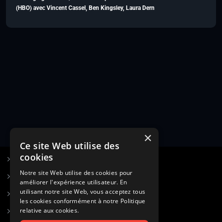
(HBO) avec Vincent Cassel, Ben Kingsley, Laura Dern
×
Ce site Web utilise des
cookies
S’inscrire à Figurants.com
Notre site Web utilise des cookies pour
Questions fréquentes
améliorer l'expérience utilisateur. En
utilisant notre site Web, vous acceptez tous
Poster une annonce
les cookies conformément à notre Politique
relative aux cookies.
Actualités