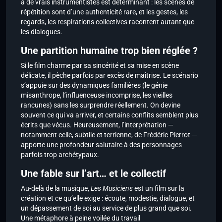
à de vrais instrumentistes est déterminant : les scènes de
répétition sont d’une authenticité rare, et les gestes, les
regards, les respirations collectives racontent autant que
les dialogues.
Une partition humaine trop bien réglée ?
Si le film charme par sa sincérité et sa mise en scène
délicate, il pèche parfois par excès de maîtrise. Le scénario
s’appuie sur des dynamiques familières (le génie
misanthrope, l’influenceuse incomprise, les vieilles
rancunes) sans les surprendre réellement. On devine
souvent ce qui va arriver, et certains conflits semblent plus
écrits que vécus. Heureusement, l’interprétation —
notamment celle, subtile et terrienne, de Frédéric Pierrot —
apporte une profondeur salutaire à des personnages
parfois trop archétypaux.
Une fable sur l’art… et le collectif
Au-delà de la musique,
Les Musiciens
est un film sur la
création et ce qu’elle exige : écoute, modestie, dialogue, et
un dépassement de soi au service de plus grand que soi.
Une métaphore à peine voilée du travail