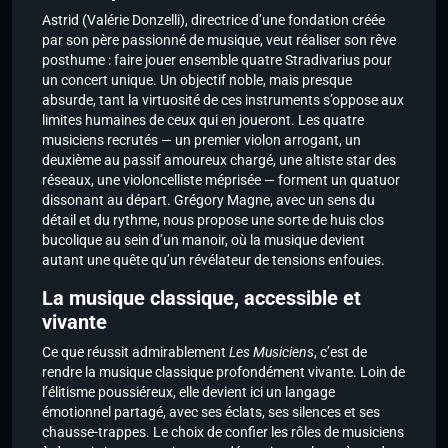
Astrid (Valérie Donzelli), directrice d’une fondation créée
par son père passionné de musique, veut réaliser son rêve
posthume : faire jouer ensemble quatre Stradivarius pour
un concert unique. Un objectif noble, mais presque
absurde, tant la virtuosité de ces instruments s’oppose aux
limites humaines de ceux qui en joueront. Les quatre
musiciens recrutés — un premier violon arrogant, un
deuxième au passif amoureux chargé, une altiste star des
réseaux, une violoncelliste méprisée — forment un quatuor
dissonant au départ. Grégory Magne, avec un sens du
détail et du rythme, nous propose une sorte de huis clos
bucolique au sein d’un manoir, où la musique devient
autant une quête qu’un révélateur de tensions enfouies.
La musique classique, accessible et
vivante
Ce que réussit admirablement
Les Musiciens
, c’est de
rendre la musique classique profondément vivante. Loin de
l’élitisme poussiéreux, elle devient ici un langage
émotionnel partagé, avec ses éclats, ses silences et ses
chausse-trappes. Le choix de confier les rôles de musiciens