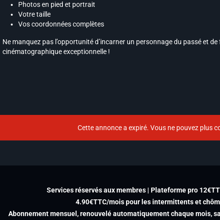
Photos en pied et portrait
Votre taille
Vos coordonnées complètes
Ne manquez pas l’opportunité d’incarner un personnage du passé et de f
cinématographique exceptionnelle !
Cette annonce a expiré. Vous ne pouvez plus co
Services réservés aux membres | Plateforme pro 12€T
4.90€TTC/mois pour les intermittents et chô
Abonnement mensuel, renouvelé automatiquement chaque mois, san