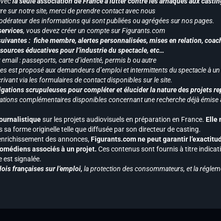
 avec
la seule association de France à lutter contre les arnaques aux castin
re sur notre site, merci de prendre contact avec nous
odérateur des informations qui sont publiées ou agrégées sur nos pages.
services
, vous devez créer un compte sur Figurants.com
uivantes : fiche membre, alertes personnalisées, mises en relation, coac
ssources éducatives pour l’industrie du spectacle, etc…
mail : passeports, carte d’identité, permis b ou autre
vices est proposé aux demandeurs d’emploi et intermittents du spectacle à un
ivant via les formulaires de contact disponibles sur le site.
gations scrupuleuses pour compléter et élucider la nature des projets re
ormations complémentaires disponibles concernant une recherche déjà émise a
journalistique
sur les projets audiovisuels en préparation en France.
Elle
 sa forme originelle telle que diffusée par son directeur de casting.
 l’enrichissement des annonces,
Figurants.com ne peut garantir l’exactitu
s comédiens associés à un projet.
Ces contenus sont fournis à titre indicati
est signalée.
ois françaises sur l’emploi,
la protection des consommateurs, et la réglem