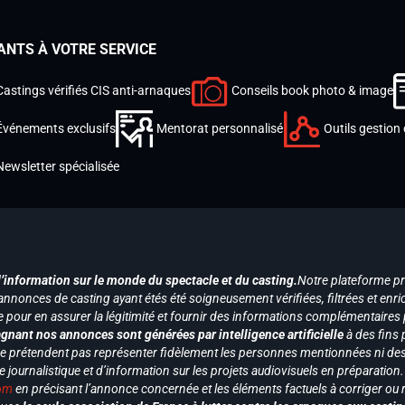
ANTS À VOTRE SERVICE
Castings vérifiés CIS anti-arnaques
Conseils book photo & image
Événements exclusifs
Mentorat personnalisé
Outils gestion 
Newsletter spécialisée
d’information sur le monde du spectacle et du casting.
Notre plateforme p
annonces de casting ayant étés été soigneusement vérifiées, filtrées et enri
e pour en assurer la légitimité et fournir des informations complémentaires
gnant nos annonces sont générées par intelligence artificielle
à des fins 
ne prétendent pas représenter fidèlement les personnes mentionnées ni des 
le journalistique et d’information sur les projets audiovisuels en préparatio
com
en précisant l’annonce concernée et les éléments factuels à corriger ou re