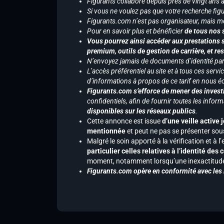
Figurants collabore depuis près de vingt ans
Si vous ne voulez pas que votre recherche figu
Figurants.com n’est pas organisateur, mais m
Pour en savoir plus et bénéficier
de tous nos 
Vous pourrez ainsi accéder aux prestations s
premium, outils de gestion de carrière, et re
N’envoyez jamais de documents d’identité par e
L’accès préférentiel au site et à tous ces ser
d’informations à propos de ce tarif en nous écr
Figurants.com s’efforce de mener des investi
confidentiels, afin de fournir toutes les inf
disponibles sur les réseaux publics
.
Cette annonce est issue
d’une veille active 
mentionnée
et peut ne pas se présenter sous
Malgré le soin apporté à la vérification et à
particulier celles relatives à l’identité de
moment, notamment lorsqu’une inexactitude 
Figurants.com opère en conformité avec les l