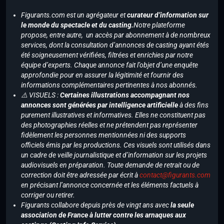
Figurants.com est un agrégateur et
curateur d’information sur
le monde du spectacle et du casting.
Notre plateforme
propose, entre autre, un accès par abonnement à de nombreux
services, dont la consultation d’annonces de casting ayant étés
été soigneusement vérifiées, filtrées et enrichies par notre
équipe d’experts. Chaque annonce fait l’objet d’une enquête
approfondie pour en assurer la légitimité et fournir des
informations complémentaires pertinentes à nos abonnés.
⚠️ VISUELS :
Certaines illustrations accompagnant nos
annonces sont générées par intelligence artificielle
à des fins
purement illustratives et informatives. Elles ne constituent pas
des photographies réelles et ne prétendent pas représenter
fidèlement les personnes mentionnées ni des supports
officiels émis par les productions. Ces visuels sont utilisés dans
un cadre de veille journalistique et d’information sur les projets
audiovisuels en préparation. Toute demande de retrait ou de
correction doit être adressée par écrit à
contact@figurants.com
en précisant l’annonce concernée et les éléments factuels à
corriger ou retirer.
Figurants collabore depuis près de vingt ans avec
la seule
association de France à lutter contre les arnaques aux