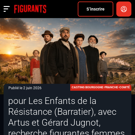
Divers
S’inscrire
Actualités
ANNONCER
FAQ
S’inscrire
CONNEXION
CASTING BOURGOGNE-FRANCHE-COMTÉ
Publié le 2 juin 2026
pour Les Enfants de la
Résistance (Barratier), avec
Artus et Gérard Jugnot,
recherche figurantes femmes