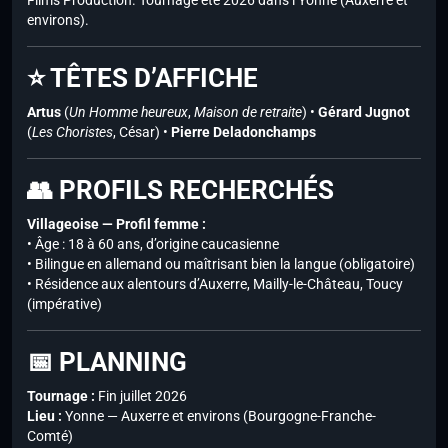
Films Production. Tournage été 2026 dans l’Yonne (Auxerre et
environs).
⭐ TÊTES D’AFFICHE
Artus
(
Un Homme heureux
,
Maison de retraite
) •
Gérard Jugnot
(
Les Choristes
, César) •
Pierre Deladonchamps
👥 PROFILS RECHERCHÉS
Villageoise — Profil femme :
• Âge : 18 à 60 ans, d’origine caucasienne
• Bilingue en allemand ou maîtrisant bien la langue (obligatoire)
• Résidence aux alentours d’Auxerre, Mailly-le-Château, Toucy
(impérative)
📅 PLANNING
Tournage :
Fin juillet 2026
Lieu :
Yonne — Auxerre et environs (Bourgogne-Franche-
Comté)