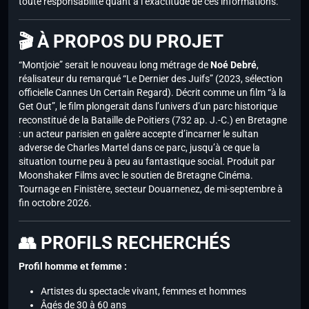
toute responsabilité quant à l’exactitude de ces informations.
🎬 À PROPOS DU PROJET
“Montjoie” serait le nouveau long métrage de
Noé Debré
,
réalisateur du remarqué “Le Dernier des Juifs” (2023, sélection
officielle Cannes Un Certain Regard). Décrit comme un film “à la
Get Out”, le film plongerait dans l’univers d’un parc historique
reconstitué de la Bataille de Poitiers (732 ap. J.-C.) en Bretagne
: un acteur parisien en galère accepte d’incarner le sultan
adverse de Charles Martel dans ce parc, jusqu’à ce que la
situation tourne peu à peu au fantastique social. Produit par
Moonshaker Films avec le soutien de Bretagne Cinéma.
Tournage en Finistère, secteur Douarnenez, de mi-septembre à
fin octobre 2026.
👥 PROFILS RECHERCHÉS
Profil homme et femme :
Artistes du spectacle vivant, femmes et hommes
Âgés de 30 à 60 ans