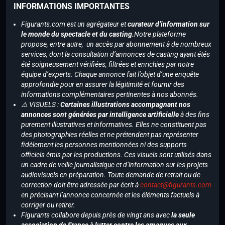
INFORMATIONS IMPORTANTES
Figurants.com est un agrégateur et
curateur d’information sur
le monde du spectacle et du casting.
Notre plateforme
propose, entre autre, un accès par abonnement à de nombreux
services, dont la consultation d’annonces de casting ayant étés
été soigneusement vérifiées, filtrées et enrichies par notre
équipe d’experts. Chaque annonce fait l’objet d’une enquête
approfondie pour en assurer la légitimité et fournir des
informations complémentaires pertinentes à nos abonnés.
⚠️ VISUELS :
Certaines illustrations accompagnant nos
annonces sont générées par intelligence artificielle
à des fins
purement illustratives et informatives. Elles ne constituent pas
des photographies réelles et ne prétendent pas représenter
fidèlement les personnes mentionnées ni des supports
officiels émis par les productions. Ces visuels sont utilisés dans
un cadre de veille journalistique et d’information sur les projets
audiovisuels en préparation. Toute demande de retrait ou de
correction doit être adressée par écrit à
contact@figurants.com
en précisant l’annonce concernée et les éléments factuels à
corriger ou retirer.
Figurants collabore depuis près de vingt ans avec
la seule