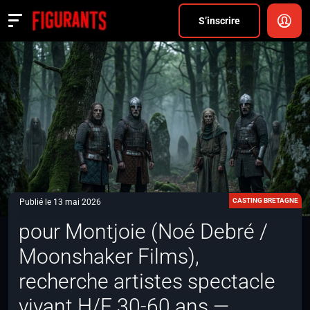
Divers
S’inscrire
Actualités
ANNONCER
FAQ
S’inscrire
CONNEXION
CASTING BRETAGNE
Publié le 13 mai 2026
pour Montjoie (Noé Debré /
Moonshaker Films),
recherche artistes spectacle
vivant H/F 30-60 ans —