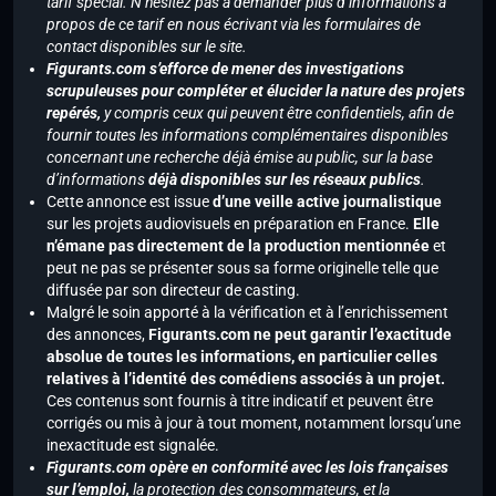
tarif spécial. N’hésitez pas à demander plus d’informations à
propos de ce tarif en nous écrivant via les formulaires de
contact disponibles sur le site.
Figurants.com s’efforce de mener des investigations
scrupuleuses pour compléter et élucider la nature des projets
repérés,
y compris ceux qui peuvent être confidentiels, afin de
fournir toutes les informations complémentaires disponibles
concernant une recherche déjà émise au public, sur la base
d’informations
déjà disponibles sur les réseaux publics
.
Cette annonce est issue
d’une veille active journalistique
sur les projets audiovisuels en préparation en France.
Elle
n’émane pas directement de la production mentionnée
et
peut ne pas se présenter sous sa forme originelle telle que
diffusée par son directeur de casting.
Malgré le soin apporté à la vérification et à l’enrichissement
des annonces,
Figurants.com ne peut garantir l’exactitude
absolue de toutes les informations, en particulier celles
relatives à l’identité des comédiens associés à un projet.
Ces contenus sont fournis à titre indicatif et peuvent être
corrigés ou mis à jour à tout moment, notamment lorsqu’une
inexactitude est signalée.
Figurants.com opère en conformité avec les lois françaises
sur l’emploi,
la protection des consommateurs, et la