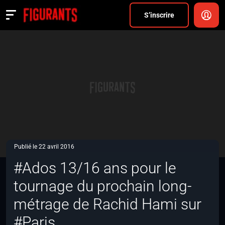
Divers
S’inscrire
Actualités
ANNONCER
FAQ
S’inscrire
CONNEXION
Publié le 22 avril 2016
#Ados 13/16 ans pour le
tournage du prochain long-
métrage de Rachid Hami sur
#Paris