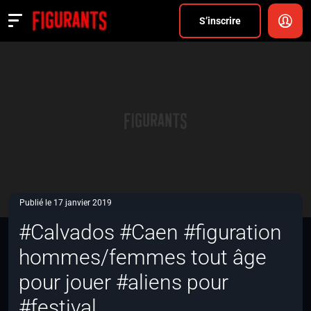
Divers
S’inscrire
Actualités
ANNONCER
FAQ
S’inscrire
CONNEXION
Publié le 17 janvier 2019
#Calvados #Caen #figuration
hommes/femmes tout âge
pour jouer #aliens pour
#festival