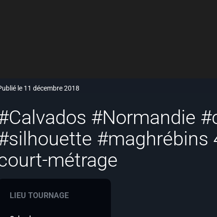
Publié le 11 décembre 2018
#Calvados #Normandie #c
#silhouette #maghrébins 
court-métrage
LIEU TOURNAGE