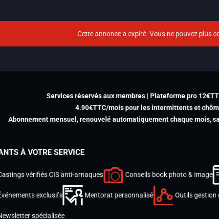
Cette annonce a expiré. Vous ne pouvez plus co
Services réservés aux membres | Plateforme pro 12€T
4.90€TTC/mois pour les intermittents et chô
Abonnement mensuel, renouvelé automatiquement chaque mois, san
ANTS À VOTRE SERVICE
Castings vérifiés CIS anti-arnaques
Conseils book photo & image
Événements exclusifs
Mentorat personnalisé
Outils gestion 
Newsletter spécialisée