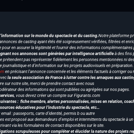
d’information sur le monde du spectacle et du casting.
Notre plateforme p
annonces de casting ayant étés été soigneusement vérifiées, filtrées et enri
e pour en assurer la légitimité et fournir des informations complémentaires
gnant nos annonces sont générées par intelligence artificielle
à des fins 
ne prétendent pas représenter fidèlement les personnes mentionnées ni des 
le journalistique et d’information sur les projets audiovisuels en préparatio
com
en précisant l’annonce concernée et les éléments factuels à corriger ou re
 avec
la seule association de France à lutter contre les arnaques aux castin
re sur notre site, merci de prendre contact avec nous
odérateur des informations qui sont publiées ou agrégées sur nos pages.
services
, vous devez créer un compte sur Figurants.com
uivantes : fiche membre, alertes personnalisées, mises en relation, coac
ssources éducatives pour l’industrie du spectacle, etc…
mail : passeports, carte d’identité, permis b ou autre
vices est proposé aux demandeurs d’emploi et intermittents du spectacle à un
ivant via les formulaires de contact disponibles sur le site.
gations scrupuleuses pour compléter et élucider la nature des projets re