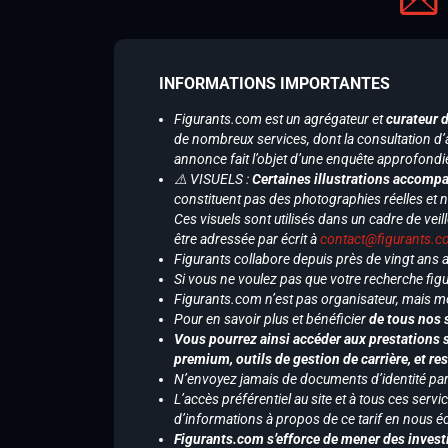
INFORMATIONS IMPORTANTES
Figurants.com est un agrégateur et
curateur 
de nombreux services, dont la consultation d’
annonce fait l’objet d’une enquête approfondi
⚠️ VISUELS :
Certaines illustrations accompa
constituent pas des photographies réelles et 
Ces visuels sont utilisés dans un cadre de veil
être adressée par écrit à
contact@figurants.
Figurants collabore depuis près de vingt ans
Si vous ne voulez pas que votre recherche figu
Figurants.com n’est pas organisateur, mais m
Pour en savoir plus et bénéficier
de tous nos 
Vous pourrez ainsi accéder aux prestations s
premium, outils de gestion de carrière, et re
N’envoyez jamais de documents d’identité par e
L’accès préférentiel au site et à tous ces ser
d’informations à propos de ce tarif en nous écr
Figurants.com s’efforce de mener des investi