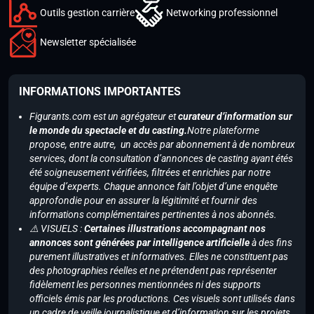
Outils gestion carrière
Networking professionnel
Newsletter spécialisée
INFORMATIONS IMPORTANTES
Figurants.com est un agrégateur et
curateur d’information sur
le monde du spectacle et du casting.
Notre plateforme
propose, entre autre, un accès par abonnement à de nombreux
services, dont la consultation d’annonces de casting ayant étés
été soigneusement vérifiées, filtrées et enrichies par notre
équipe d’experts. Chaque annonce fait l’objet d’une enquête
approfondie pour en assurer la légitimité et fournir des
informations complémentaires pertinentes à nos abonnés.
⚠️ VISUELS :
Certaines illustrations accompagnant nos
annonces sont générées par intelligence artificielle
à des fins
purement illustratives et informatives. Elles ne constituent pas
des photographies réelles et ne prétendent pas représenter
fidèlement les personnes mentionnées ni des supports
officiels émis par les productions. Ces visuels sont utilisés dans
un cadre de veille journalistique et d’information sur les projets