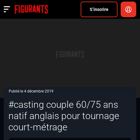
Divers
S’inscrire
Actualités
ANNONCER
FAQ
S’inscrire
CONNEXION
Publié le 4 décembre 2019
#casting couple 60/75 ans
natif anglais pour tournage
court-métrage