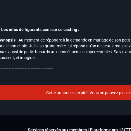
—————————————————
* Les infos de figurants.com sur ce casting :
Synopsis :
Au moment de répondre à la demande en mariage de son petit a
fait le bon choix. Julia, sa grand-mère, lui répond qu’on ne peut jamais savo
mais aussi de petits hasards aux conséquences imperceptibles. Sa vie aura
souvient, et imagine…
—————————————————
Cette annonce a expiré. Vous ne pouvez plus co
Services réservés aux membres | Plateforme pro 12€T