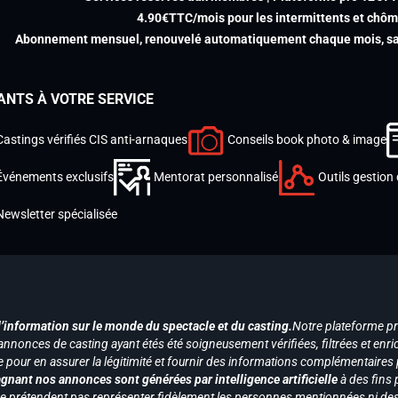
4.90€TTC/mois pour les intermittents et chô
Abonnement mensuel, renouvelé automatiquement chaque mois, san
ANTS À VOTRE SERVICE
Castings vérifiés CIS anti-arnaques
Conseils book photo & image
Événements exclusifs
Mentorat personnalisé
Outils gestion 
Newsletter spécialisée
d’information sur le monde du spectacle et du casting.
Notre plateforme p
annonces de casting ayant étés été soigneusement vérifiées, filtrées et enri
e pour en assurer la légitimité et fournir des informations complémentaires
gnant nos annonces sont générées par intelligence artificielle
à des fins 
ne prétendent pas représenter fidèlement les personnes mentionnées ni des 