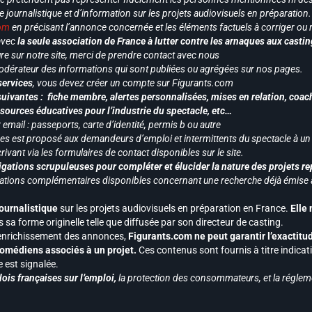
le journalistique et d’information sur les projets audiovisuels en préparatio
com
en précisant l’annonce concernée et les éléments factuels à corriger ou re
 avec
la seule association de France à lutter contre les arnaques aux castin
re sur notre site, merci de prendre contact avec nous
odérateur des informations qui sont publiées ou agrégées sur nos pages.
services
, vous devez créer un compte sur Figurants.com
uivantes : fiche membre, alertes personnalisées, mises en relation, coac
ssources éducatives pour l’industrie du spectacle, etc…
mail : passeports, carte d’identité, permis b ou autre
vices est proposé aux demandeurs d’emploi et intermittents du spectacle à un
ivant via les formulaires de contact disponibles sur le site.
gations scrupuleuses pour compléter et élucider la nature des projets re
ormations complémentaires disponibles concernant une recherche déjà émise a
journalistique
sur les projets audiovisuels en préparation en France.
Elle
 sa forme originelle telle que diffusée par son directeur de casting.
 l’enrichissement des annonces,
Figurants.com ne peut garantir l’exactitu
s comédiens associés à un projet.
Ces contenus sont fournis à titre indicati
est signalée.
ois françaises sur l’emploi,
la protection des consommateurs, et la réglem