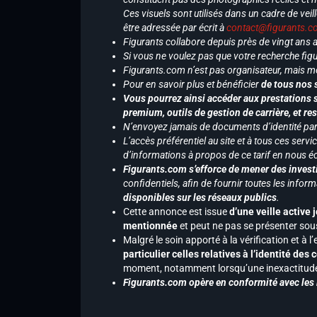
Ces visuels sont utilisés dans un cadre de veil
être adressée par écrit à
contact@figurants.
Figurants collabore depuis près de vingt ans
Si vous ne voulez pas que votre recherche figu
Figurants.com n’est pas organisateur, mais m
Pour en savoir plus et bénéficier
de tous nos 
Vous pourrez ainsi accéder aux prestations s
premium, outils de gestion de carrière, et re
N’envoyez jamais de documents d’identité par e
L’accès préférentiel au site et à tous ces ser
d’informations à propos de ce tarif en nous écr
Figurants.com s’efforce de mener des investi
confidentiels, afin de fournir toutes les inf
disponibles sur les réseaux publics
.
Cette annonce est issue
d’une veille active 
mentionnée
et peut ne pas se présenter sous
Malgré le soin apporté à la vérification et à
particulier celles relatives à l’identité de
moment, notamment lorsqu’une inexactitude 
Figurants.com opère en conformité avec les l