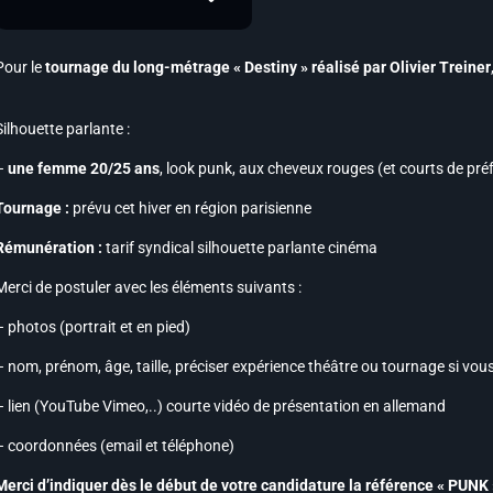
Pour le
tournage du long-métrage « Destiny » réalisé par Olivier Treiner
Silhouette parlante :
–
une femme 20/25 ans
, look punk, aux cheveux rouges (et courts de pré
Tournage :
prévu cet hiver en région parisienne
Rémunération :
tarif syndical silhouette parlante cinéma
Merci de postuler avec les éléments suivants :
– photos (portrait et en pied)
– nom, prénom, âge, taille, préciser expérience théâtre ou tournage si vous 
– lien (YouTube Vimeo,..) courte vidéo de présentation en allemand
– coordonnées (email et téléphone)
Merci d’indiquer dès le début de votre candidature la référence « PUNK 