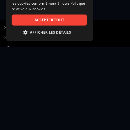
les cookies conformément à notre Politique
relative aux cookies.
ACCEPTER TOUT
S’inscrire à Figurants.com
AFFICHER LES DÉTAILS
Questions fréquentes
STRICTEMENT NÉCESSAIRES
Poster une annonce
PERFORMANCE
Actualités
CIBLAGE
Voir le hall of fame
FONCTIONNALITÉ
Contact
NON CLASSIFIÉS
Gestion d’abonnement
Transparence des avis
Strictement nécessaires
Performance
Mentions légales
Conditions générales
Ciblage
Fonctionnalité
Confidentialité
Cadre juridique et éditorial
Non classifiés
Création site web twinbi