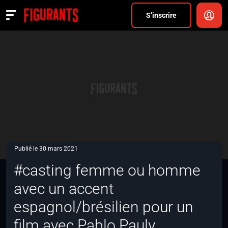
Divers
S’inscrire
Actualités
ANNONCER
FAQ
S’inscrire
CONNEXION
Publié le 30 mars 2021
#casting femme ou homme
avec un accent
espagnol/brésilien pour un
film avec Pablo Pauly