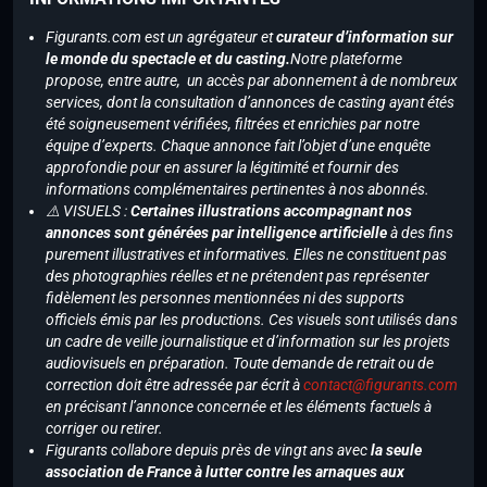
Figurants.com est un agrégateur et
curateur d’information sur
le monde du spectacle et du casting.
Notre plateforme
propose, entre autre, un accès par abonnement à de nombreux
services, dont la consultation d’annonces de casting ayant étés
été soigneusement vérifiées, filtrées et enrichies par notre
équipe d’experts. Chaque annonce fait l’objet d’une enquête
approfondie pour en assurer la légitimité et fournir des
informations complémentaires pertinentes à nos abonnés.
⚠️ VISUELS :
Certaines illustrations accompagnant nos
annonces sont générées par intelligence artificielle
à des fins
purement illustratives et informatives. Elles ne constituent pas
des photographies réelles et ne prétendent pas représenter
fidèlement les personnes mentionnées ni des supports
officiels émis par les productions. Ces visuels sont utilisés dans
un cadre de veille journalistique et d’information sur les projets
audiovisuels en préparation. Toute demande de retrait ou de
correction doit être adressée par écrit à
contact@figurants.com
en précisant l’annonce concernée et les éléments factuels à
corriger ou retirer.
Figurants collabore depuis près de vingt ans avec
la seule
association de France à lutter contre les arnaques aux