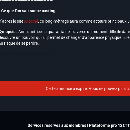
—————————————————
* Ce que l’on sait sur ce casting :
D’après le site
Allociné
, ce long-métrage aura comme acteurs principaux Jul
Synopsis :
Anna, actrice, la quarantaine, traverse un moment difficile dans 
découvre un pouvoir qui lui permet de changer d’apparence physique. Elle v
au risque de se perdre…
—————————————————
Cette annonce a expiré. Vous ne pouvez plus co
Services réservés aux membres | Plateforme pro 12€T