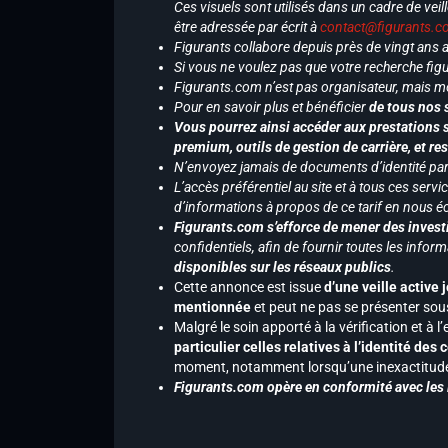
Ces visuels sont utilisés dans un cadre de veil
être adressée par écrit à
contact@figurants.
Figurants collabore depuis près de vingt ans
Si vous ne voulez pas que votre recherche figu
Figurants.com n’est pas organisateur, mais m
Pour en savoir plus et bénéficier
de tous nos 
Vous pourrez ainsi accéder aux prestations s
premium, outils de gestion de carrière, et re
N’envoyez jamais de documents d’identité par e
L’accès préférentiel au site et à tous ces ser
d’informations à propos de ce tarif en nous écr
Figurants.com s’efforce de mener des investi
confidentiels, afin de fournir toutes les inf
disponibles sur les réseaux publics
.
Cette annonce est issue
d’une veille active 
mentionnée
et peut ne pas se présenter sous
Malgré le soin apporté à la vérification et à
particulier celles relatives à l’identité de
moment, notamment lorsqu’une inexactitude 
Figurants.com opère en conformité avec les l