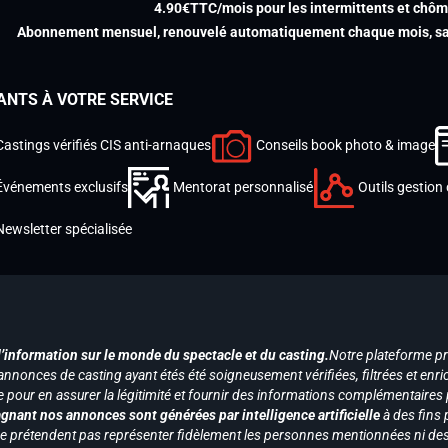
4.90€TTC/mois pour les intermittents et chô
Abonnement mensuel, renouvelé automatiquement chaque mois, san
ANTS À VOTRE SERVICE
Castings vérifiés CIS anti-arnaques
Conseils book photo & image
Événements exclusifs
Mentorat personnalisé
Outils gestion 
Newsletter spécialisée
d’information sur le monde du spectacle et du casting.
Notre plateforme p
annonces de casting ayant étés été soigneusement vérifiées, filtrées et enri
e pour en assurer la légitimité et fournir des informations complémentaires
gnant nos annonces sont générées par intelligence artificielle
à des fins 
ne prétendent pas représenter fidèlement les personnes mentionnées ni des 