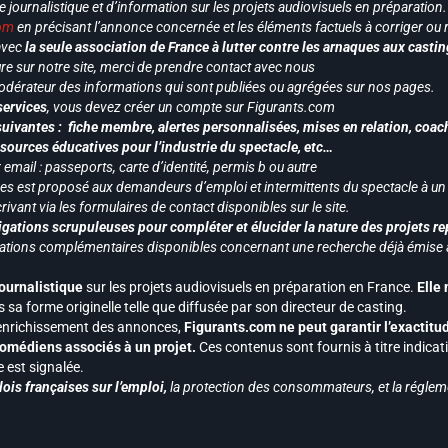
le journalistique et d’information sur les projets audiovisuels en préparatio
com
en précisant l’annonce concernée et les éléments factuels à corriger ou re
 avec
la seule association de France à lutter contre les arnaques aux castin
re sur notre site, merci de prendre contact avec nous
odérateur des informations qui sont publiées ou agrégées sur nos pages.
services
, vous devez créer un compte sur Figurants.com
uivantes : fiche membre, alertes personnalisées, mises en relation, coac
ssources éducatives pour l’industrie du spectacle, etc…
mail : passeports, carte d’identité, permis b ou autre
vices est proposé aux demandeurs d’emploi et intermittents du spectacle à un
ivant via les formulaires de contact disponibles sur le site.
gations scrupuleuses pour compléter et élucider la nature des projets re
ormations complémentaires disponibles concernant une recherche déjà émise a
journalistique
sur les projets audiovisuels en préparation en France.
Elle
 sa forme originelle telle que diffusée par son directeur de casting.
 l’enrichissement des annonces,
Figurants.com ne peut garantir l’exactitu
s comédiens associés à un projet.
Ces contenus sont fournis à titre indicati
est signalée.
ois françaises sur l’emploi,
la protection des consommateurs, et la réglem