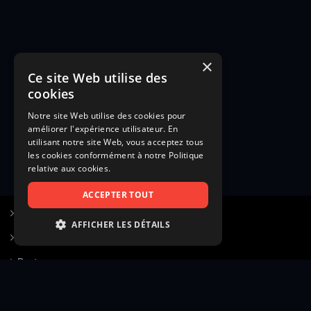
×
Ce site Web utilise des
cookies
Notre site Web utilise des cookies pour
améliorer l'expérience utilisateur. En
utilisant notre site Web, vous acceptez tous
les cookies conformément à notre Politique
relative aux cookies.
ACCEPTER TOUT
S’inscrire à Figurants.com
AFFICHER LES DÉTAILS
Questions fréquentes
STRICTEMENT NÉCESSAIRES
Poster une annonce
PERFORMANCE
Actualités
CIBLAGE
Voir le hall of fame