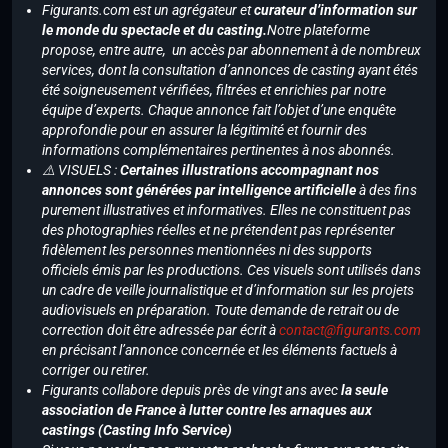
Figurants.com est un agrégateur et
curateur d’information sur
le monde du spectacle et du casting.
Notre plateforme
propose, entre autre, un accès par abonnement à de nombreux
services, dont la consultation d’annonces de casting ayant étés
été soigneusement vérifiées, filtrées et enrichies par notre
équipe d’experts. Chaque annonce fait l’objet d’une enquête
approfondie pour en assurer la légitimité et fournir des
informations complémentaires pertinentes à nos abonnés.
⚠️ VISUELS :
Certaines illustrations accompagnant nos
annonces sont générées par intelligence artificielle
à des fins
purement illustratives et informatives. Elles ne constituent pas
des photographies réelles et ne prétendent pas représenter
fidèlement les personnes mentionnées ni des supports
officiels émis par les productions. Ces visuels sont utilisés dans
un cadre de veille journalistique et d’information sur les projets
audiovisuels en préparation. Toute demande de retrait ou de
correction doit être adressée par écrit à
contact@figurants.com
en précisant l’annonce concernée et les éléments factuels à
corriger ou retirer.
Figurants collabore depuis près de vingt ans avec
la seule
association de France à lutter contre les arnaques aux
castings (Casting Info Service)