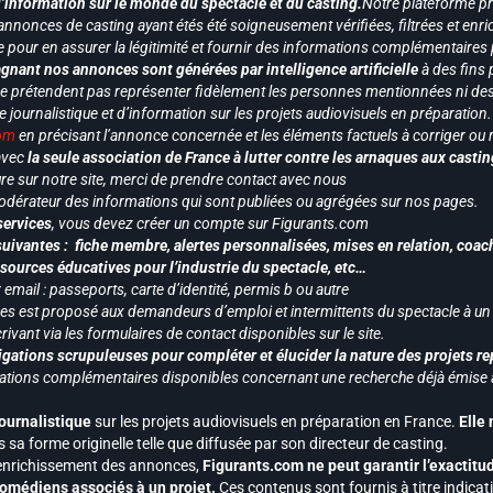
d’information sur le monde du spectacle et du casting.
Notre plateforme p
annonces de casting ayant étés été soigneusement vérifiées, filtrées et enri
e pour en assurer la légitimité et fournir des informations complémentaires
gnant nos annonces sont générées par intelligence artificielle
à des fins 
ne prétendent pas représenter fidèlement les personnes mentionnées ni des 
le journalistique et d’information sur les projets audiovisuels en préparatio
com
en précisant l’annonce concernée et les éléments factuels à corriger ou re
 avec
la seule association de France à lutter contre les arnaques aux castin
re sur notre site, merci de prendre contact avec nous
odérateur des informations qui sont publiées ou agrégées sur nos pages.
services
, vous devez créer un compte sur Figurants.com
uivantes : fiche membre, alertes personnalisées, mises en relation, coac
ssources éducatives pour l’industrie du spectacle, etc…
mail : passeports, carte d’identité, permis b ou autre
vices est proposé aux demandeurs d’emploi et intermittents du spectacle à un
ivant via les formulaires de contact disponibles sur le site.
gations scrupuleuses pour compléter et élucider la nature des projets re
ormations complémentaires disponibles concernant une recherche déjà émise a
journalistique
sur les projets audiovisuels en préparation en France.
Elle
 sa forme originelle telle que diffusée par son directeur de casting.
 l’enrichissement des annonces,
Figurants.com ne peut garantir l’exactitu
s comédiens associés à un projet.
Ces contenus sont fournis à titre indicati