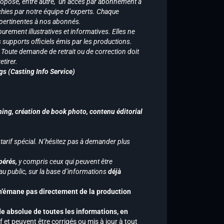
ropose, entre autre, un accès par abonnement à
chies par notre équipe d’experts. Chaque
 pertinentes à nos abonnés.
purement illustratives et informatives. Elles ne
supports officiels émis par les productions.
n. Toute demande de retrait ou de correction doit
tirer.
gs (Casting Info Service)
hing, création de book photo, contenu éditorial
 tarif spécial. N’hésitez pas à demander plus
pérés,
y compris ceux qui peuvent être
u public, sur la base d’informations
déjà
 n’émane pas directement de la production
de absolue de toutes les informations, en
f et peuvent être corrigés ou mis à jour à tout