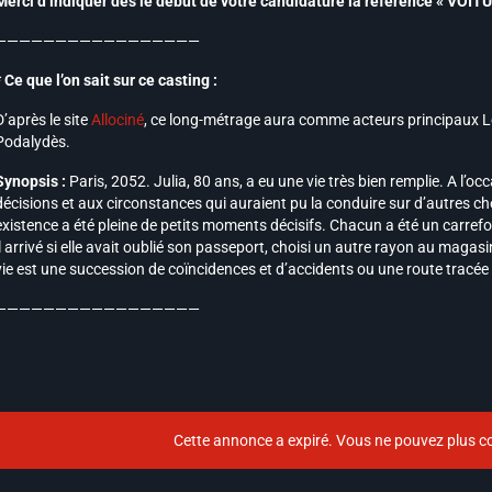
Merci d’indiquer dès le début de votre candidature la référence « VOI
—————————————————
* Ce que l’on sait sur ce casting :
D’après le site
Allociné
, ce long-métrage aura comme acteurs principaux L
Podalydès.
Synopsis :
Paris, 2052. Julia, 80 ans, a eu une vie très bien remplie. A l’occ
décisions et aux circonstances qui auraient pu la conduire sur d’autres c
existence a été pleine de petits moments décisifs. Chacun a été un carre
il arrivé si elle avait oublié son passeport, choisi un autre rayon au magasin
vie est une succession de coïncidences et d’accidents ou une route tracée 
—————————————————
Cette annonce a expiré. Vous ne pouvez plus co