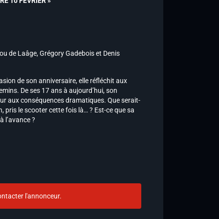
TURE 10 FÉVRIER »
ou de Laâge, Grégory Gadebois et Denis
asion de son anniversaire, elle réfléchit aux
hemins. De ses 17 ans à aujourd’hui, son
four aux conséquences dramatiques. Que serait-
, pris le scooter cette fois là… ? Est-ce que sa
à l’avance ?
ntacter l'annonceur.