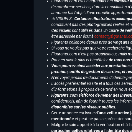
Figurants.com est un agrégateur et
curateur 
de nombreux services, dont la consultation d’
annonce fait l’objet d’une enquête approfondi
⚠️ VISUELS :
Certaines illustrations accompa
constituent pas des photographies réelles et 
Ces visuels sont utilisés dans un cadre de veil
être adressée par écrit à
contact@figurants.
Figurants collabore depuis près de vingt ans
Si vous ne voulez pas que votre recherche figu
Figurants.com n’est pas organisateur, mais m
Pour en savoir plus et bénéficier
de tous nos 
Vous pourrez ainsi accéder aux prestations s
premium, outils de gestion de carrière, et re
N’envoyez jamais de documents d’identité par e
L’accès préférentiel au site et à tous ces ser
d’informations à propos de ce tarif en nous écr
Figurants.com s’efforce de mener des investi
confidentiels, afin de fournir toutes les inf
disponibles sur les réseaux publics
.
Cette annonce est issue
d’une veille active 
mentionnée
et peut ne pas se présenter sous
Malgré le soin apporté à la vérification et à
particulier celles relatives à l’identité de