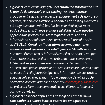
Figurants.com est un agrégateur et
curateur d’information sur
le monde du spectacle et du casting.
Notre plateforme
propose, entre autre, un accès par abonnement à de nombreux
services, dont la consultation d’annonces de casting ayant étés
été soigneusement vérifiées, filtrées et enrichies par notre
équipe d’experts. Chaque annonce fait l’objet d’une enquête
approfondie pour en assurer la légitimité et fournir des
informations complémentaires pertinentes à nos abonnés.
⚠️ VISUELS :
Certaines illustrations accompagnant nos
annonces sont générées par intelligence artificielle
à des fins
purement illustratives et informatives. Elles ne constituent pas
des photographies réelles et ne prétendent pas représenter
fidèlement les personnes mentionnées ni des supports
officiels émis par les productions. Ces visuels sont utilisés dans
un cadre de veille journalistique et d’information sur les projets
audiovisuels en préparation. Toute demande de retrait ou de
correction doit être adressée par écrit à
contact@figurants.com
en précisant l’annonce concernée et les éléments factuels à
corriger ou retirer.
Figurants collabore depuis près de vingt ans avec
la seule
association de France à lutter contre les arnaques aux