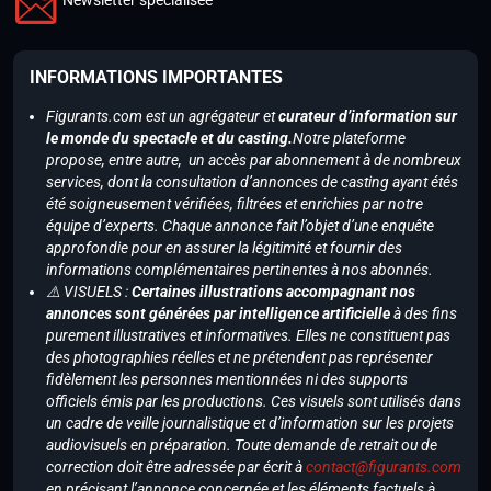
INFORMATIONS IMPORTANTES
Figurants.com est un agrégateur et
curateur d’information sur
le monde du spectacle et du casting.
Notre plateforme
propose, entre autre, un accès par abonnement à de nombreux
services, dont la consultation d’annonces de casting ayant étés
été soigneusement vérifiées, filtrées et enrichies par notre
équipe d’experts. Chaque annonce fait l’objet d’une enquête
approfondie pour en assurer la légitimité et fournir des
informations complémentaires pertinentes à nos abonnés.
⚠️ VISUELS :
Certaines illustrations accompagnant nos
annonces sont générées par intelligence artificielle
à des fins
purement illustratives et informatives. Elles ne constituent pas
des photographies réelles et ne prétendent pas représenter
fidèlement les personnes mentionnées ni des supports
officiels émis par les productions. Ces visuels sont utilisés dans
un cadre de veille journalistique et d’information sur les projets
audiovisuels en préparation. Toute demande de retrait ou de
correction doit être adressée par écrit à
contact@figurants.com
en précisant l’annonce concernée et les éléments factuels à