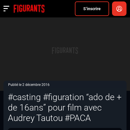
Divers
S’inscrire
Actualités
ANNONCER
FAQ
S’inscrire
CONNEXION
Publié le 2 décembre 2016
#casting #figuration “ado de +
de 16ans” pour film avec
Audrey Tautou #PACA