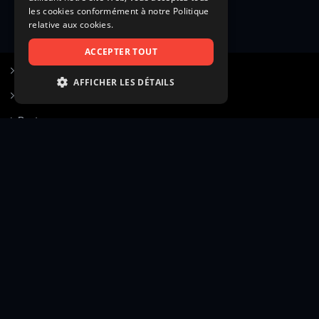
les cookies conformément à notre Politique
relative aux cookies.
ACCEPTER TOUT
S’inscrire à Figurants.com
AFFICHER LES DÉTAILS
Questions fréquentes
STRICTEMENT NÉCESSAIRES
Poster une annonce
PERFORMANCE
Actualités
CIBLAGE
Voir le hall of fame
FONCTIONNALITÉ
Contact
NON CLASSIFIÉS
Gestion d’abonnement
Transparence des avis
Strictement nécessaires
Performance
Mentions légales
Conditions générales
Ciblage
Fonctionnalité
Confidentialité
Cadre juridique et éditorial
Non classifiés