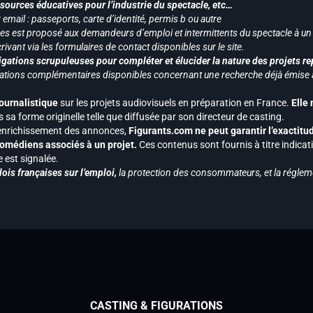
ssources éducatives pour l’industrie du spectacle, etc…
mail : passeports, carte d’identité, permis b ou autre
vices est proposé aux demandeurs d’emploi et intermittents du spectacle à un
ivant via les formulaires de contact disponibles sur le site.
gations scrupuleuses pour compléter et élucider la nature des projets re
ormations complémentaires disponibles concernant une recherche déjà émise a
journalistique
sur les projets audiovisuels en préparation en France.
Elle
 sa forme originelle telle que diffusée par son directeur de casting.
 l’enrichissement des annonces,
Figurants.com ne peut garantir l’exactitu
s comédiens associés à un projet.
Ces contenus sont fournis à titre indicati
est signalée.
ois françaises sur l’emploi,
la protection des consommateurs, et la réglem
CASTING & FIGURATIONS