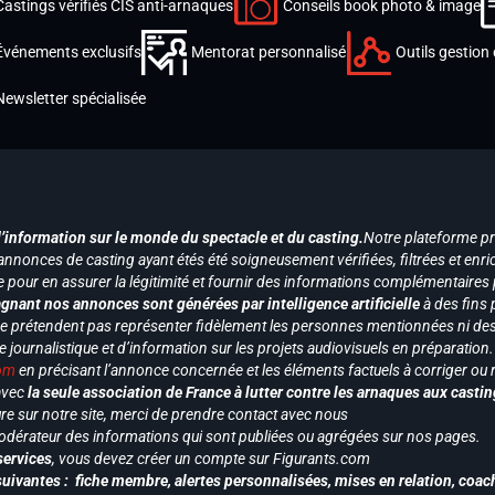
Castings vérifiés CIS anti-arnaques
Conseils book photo & image
Événements exclusifs
Mentorat personnalisé
Outils gestion 
Newsletter spécialisée
d’information sur le monde du spectacle et du casting.
Notre plateforme p
annonces de casting ayant étés été soigneusement vérifiées, filtrées et enri
e pour en assurer la légitimité et fournir des informations complémentaires
gnant nos annonces sont générées par intelligence artificielle
à des fins 
ne prétendent pas représenter fidèlement les personnes mentionnées ni des 
le journalistique et d’information sur les projets audiovisuels en préparatio
com
en précisant l’annonce concernée et les éléments factuels à corriger ou re
 avec
la seule association de France à lutter contre les arnaques aux castin
re sur notre site, merci de prendre contact avec nous
odérateur des informations qui sont publiées ou agrégées sur nos pages.
services
, vous devez créer un compte sur Figurants.com
uivantes : fiche membre, alertes personnalisées, mises en relation, coac