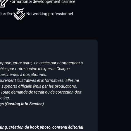
Formation & développement carrière
carrière
Networking professionnel
ropose, entre autre, un accès par abonnement à
chies par notre équipe d’experts. Chaque
 pertinentes à nos abonnés.
purement illustratives et informatives. Elles ne
supports officiels émis par les productions.
n. Toute demande de retrait ou de correction doit
tirer.
gs (Casting Info Service)
hing, création de book photo, contenu éditorial