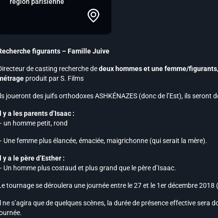
région parisienne
Recherche figurants – Famille Juive
Directeur de casting recherche de
deux hommes et une femme/figurants, d
métrage
produit par S. Films
Ils joueront des juifs orthodoxes ASHKÉNAZES (donc de l’Est), ils seront d
Il y a les parents d’Isaac :
– un homme petit, rond
– Une femme plus élancée, émaciée, maigrichonne (qui serait la mère).
Il y a le père d’Esther :
– Un homme plus costaud et plus grand que le père d’Isaac.
Le tournage se déroulera une journée entre le 27 et le 1er décembre 2018
Il ne s’agira que de quelques scènes, la durée de présence effective sera 
journée.