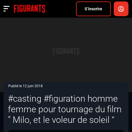
Divers
S’inscrire
Actualités
ANNONCER
FAQ
S’inscrire
CONNEXION
Publié le 12 juin 2018
#casting #figuration homme
femme pour tournage du film
” Milo, et le voleur de soleil “