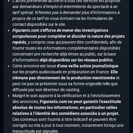
L’accès préférentiel au site et à tous ces services est proposé
aux demandeurs d’emploi et intermittents du spectacle à un
tarif spécial. N’hésitez pas à demander plus d’informations à
propos de ce tarif en nous écrivant via les formulaires de
contact disponibles sur le site.
Figurants.com s’efforce de mener des investigations
scrupuleuses pour compléter et élucider la nature des projets
repérés,
y compris ceux qui peuvent être confidentiels, afin de
fournir toutes les informations complémentaires disponibles
concernant une recherche déjà émise au public, sur la base
d’informations
déjà disponibles sur les réseaux publics
.
Cette annonce est issue
d’une veille active journalistique
sur les projets audiovisuels en préparation en France.
Elle
n’émane pas directement de la production mentionnée
et
peut ne pas se présenter sous sa forme originelle telle que
diffusée par son directeur de casting.
Malgré le soin apporté à la vérification et à l’enrichissement
des annonces,
Figurants.com ne peut garantir l’exactitude
absolue de toutes les informations, en particulier celles
relatives à l’identité des comédiens associés à un projet.
Ces contenus sont fournis à titre indicatif et peuvent être
corrigés ou mis à jour à tout moment, notamment lorsqu’une
inexactitude est signalée.