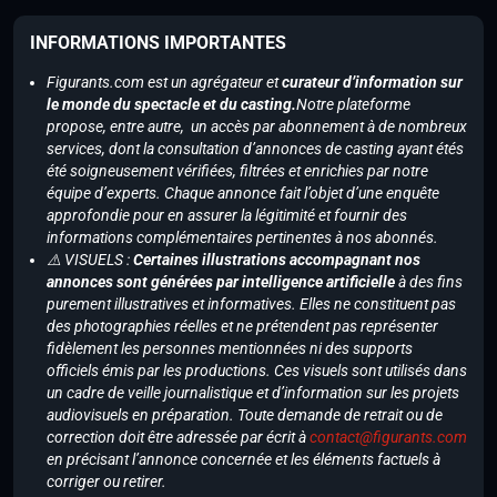
INFORMATIONS IMPORTANTES
Figurants.com est un agrégateur et
curateur d’information sur
le monde du spectacle et du casting.
Notre plateforme
propose, entre autre, un accès par abonnement à de nombreux
services, dont la consultation d’annonces de casting ayant étés
été soigneusement vérifiées, filtrées et enrichies par notre
équipe d’experts. Chaque annonce fait l’objet d’une enquête
approfondie pour en assurer la légitimité et fournir des
informations complémentaires pertinentes à nos abonnés.
⚠️ VISUELS :
Certaines illustrations accompagnant nos
annonces sont générées par intelligence artificielle
à des fins
purement illustratives et informatives. Elles ne constituent pas
des photographies réelles et ne prétendent pas représenter
fidèlement les personnes mentionnées ni des supports
officiels émis par les productions. Ces visuels sont utilisés dans
un cadre de veille journalistique et d’information sur les projets
audiovisuels en préparation. Toute demande de retrait ou de
correction doit être adressée par écrit à
contact@figurants.com
en précisant l’annonce concernée et les éléments factuels à
corriger ou retirer.