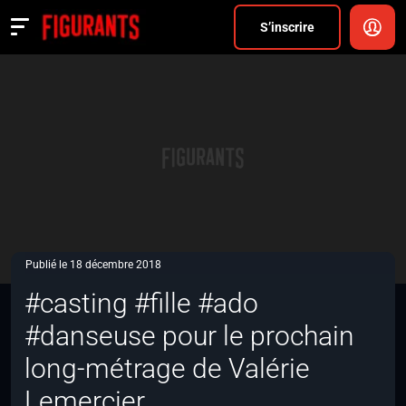
Divers
S’inscrire
Actualités
ANNONCER
FAQ
S’inscrire
CONNEXION
Publié le 18 décembre 2018
#casting #fille #ado
#danseuse pour le prochain
long-métrage de Valérie
Lemercier