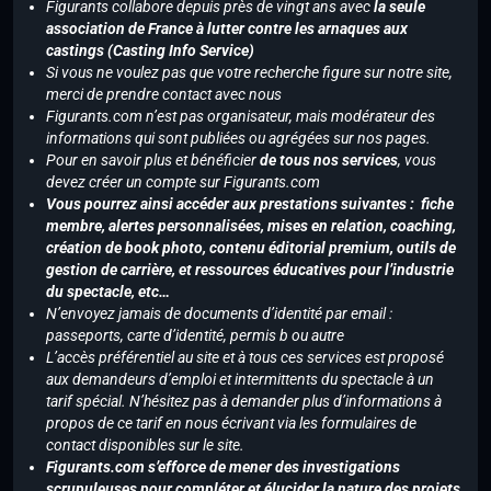
Figurants collabore depuis près de vingt ans avec
la seule
association de France à lutter contre les arnaques aux
castings (Casting Info Service)
Si vous ne voulez pas que votre recherche figure sur notre site,
merci de prendre contact avec nous
Figurants.com n’est pas organisateur, mais modérateur des
informations qui sont publiées ou agrégées sur nos pages.
Pour en savoir plus et bénéficier
de tous nos services
, vous
devez créer un compte sur Figurants.com
Vous pourrez ainsi accéder aux prestations suivantes : fiche
membre, alertes personnalisées, mises en relation, coaching,
création de book photo, contenu éditorial premium, outils de
gestion de carrière, et ressources éducatives pour l’industrie
du spectacle, etc…
N’envoyez jamais de documents d’identité par email :
passeports, carte d’identité, permis b ou autre
L’accès préférentiel au site et à tous ces services est proposé
aux demandeurs d’emploi et intermittents du spectacle à un
tarif spécial. N’hésitez pas à demander plus d’informations à
propos de ce tarif en nous écrivant via les formulaires de
contact disponibles sur le site.
Figurants.com s’efforce de mener des investigations
scrupuleuses pour compléter et élucider la nature des projets