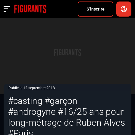
Divers
S’inscrire
Actualités
ANNONCER
FAQ
S’inscrire
CONNEXION
Publié le 12 septembre 2018
#casting #garçon
#androgyne #16/25 ans pour
long-métrage de Ruben Alves
#Paris