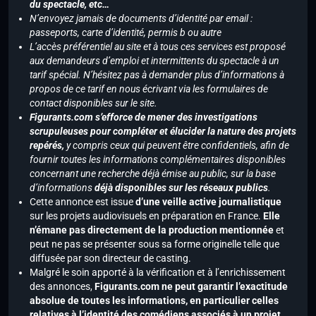
du spectacle, etc…
N’envoyez jamais de documents d’identité par email :
passeports, carte d’identité, permis b ou autre
L’accès préférentiel au site et à tous ces services est proposé
aux demandeurs d’emploi et intermittents du spectacle à un
tarif spécial. N’hésitez pas à demander plus d’informations à
propos de ce tarif en nous écrivant via les formulaires de
contact disponibles sur le site.
Figurants.com s’efforce de mener des investigations
scrupuleuses pour compléter et élucider la nature des projets
repérés,
y compris ceux qui peuvent être confidentiels, afin de
fournir toutes les informations complémentaires disponibles
concernant une recherche déjà émise au public, sur la base
d’informations
déjà disponibles sur les réseaux publics
.
Cette annonce est issue
d’une veille active journalistique
sur les projets audiovisuels en préparation en France.
Elle
n’émane pas directement de la production mentionnée
et
peut ne pas se présenter sous sa forme originelle telle que
diffusée par son directeur de casting.
Malgré le soin apporté à la vérification et à l’enrichissement
des annonces,
Figurants.com ne peut garantir l’exactitude
absolue de toutes les informations, en particulier celles
relatives à l’identité des comédiens associés à un projet.