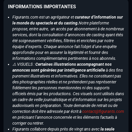
INFORMATIONS IMPORTANTES
Figurants.com est un agrégateur et
curateur d’information sur
le monde du spectacle et du casting.
Notre plateforme
propose, entre autre, un accès par abonnement à de nombreux
services, dont la consultation d’annonces de casting ayant étés
été soigneusement vérifiées, filtrées et enrichies par notre
équipe d’experts. Chaque annonce fait l’objet d’une enquête
approfondie pour en assurer la légitimité et fournir des
informations complémentaires pertinentes à nos abonnés.
⚠️ VISUELS :
Certaines illustrations accompagnant nos
annonces sont générées par intelligence artificielle
à des fins
purement illustratives et informatives. Elles ne constituent pas
des photographies réelles et ne prétendent pas représenter
fidèlement les personnes mentionnées ni des supports
officiels émis par les productions. Ces visuels sont utilisés dans
un cadre de veille journalistique et d’information sur les projets
audiovisuels en préparation. Toute demande de retrait ou de
correction doit être adressée par écrit à
contact@figurants.com
en précisant l’annonce concernée et les éléments factuels à
corriger ou retirer.
Figurants collabore depuis près de vingt ans avec
la seule