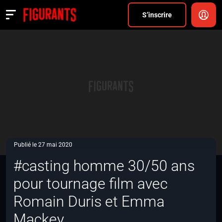
Divers
S’inscrire
Actualités
ANNONCER
FAQ
S’inscrire
CONNEXION
Publié le 27 mai 2020
#casting homme 30/50 ans
pour tournage film avec
Romain Duris et Emma
Mackey