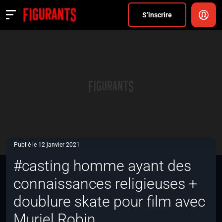
Divers
S’inscrire
Actualités
ANNONCER
FAQ
S’inscrire
CONNEXION
Publié le 12 janvier 2021
#casting homme ayant des
connaissances religieuses +
doublure skate pour film avec
Muriel Robin