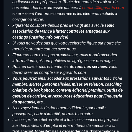
audiovisuels en préparation. Toute demande de retrait ou de
correction doit être adressée par écrit à
contact@figurants.com
en précisant l’annonce concernée et les éléments factuels à
corriger ou retirer.
Figurants collabore depuis près de vingt ans avec
la seule
association de France à lutter contre les arnaques aux
castings (Casting Info Service)
Si vous ne voulez pas que votre recherche figure sur notre site,
merci de prendre contact avec nous
Figurants.com n’est pas organisateur, mais modérateur des
informations qui sont publiées ou agrégées sur nos pages.
Pour en savoir plus et bénéficier
de tous nos services
, vous
devez créer un compte sur Figurants.com
Vous pourrez ainsi accéder aux prestations suivantes : fiche
membre, alertes personnalisées, mises en relation, coaching,
création de book photo, contenu éditorial premium, outils de
gestion de carrière, et ressources éducatives pour l’industrie
du spectacle, etc…
N’envoyez jamais de documents d’identité par email :
passeports, carte d’identité, permis b ou autre
L’accès préférentiel au site et à tous ces services est proposé
aux demandeurs d’emploi et intermittents du spectacle à un
tarif spécial. N’hésitez pas à demander plus d’informations à