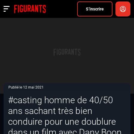
Divers
S’inscrire
Actualités
ANNONCER
FAQ
S’inscrire
CONNEXION
Publié le 12 mai 2021
#casting homme de 40/50
ans sachant très bien
conduire pour une doublure
dans un film avec Dany Boon