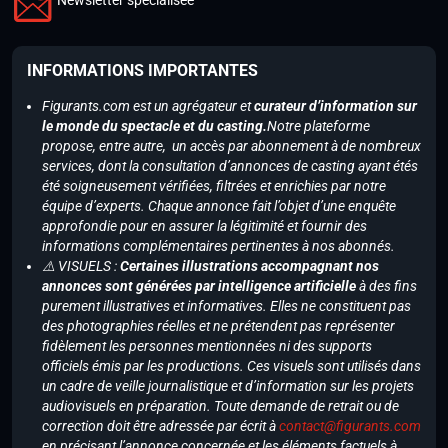
INFORMATIONS IMPORTANTES
Figurants.com est un agrégateur et
curateur d’information sur
le monde du spectacle et du casting.
Notre plateforme
propose, entre autre, un accès par abonnement à de nombreux
services, dont la consultation d’annonces de casting ayant étés
été soigneusement vérifiées, filtrées et enrichies par notre
équipe d’experts. Chaque annonce fait l’objet d’une enquête
approfondie pour en assurer la légitimité et fournir des
informations complémentaires pertinentes à nos abonnés.
⚠️ VISUELS :
Certaines illustrations accompagnant nos
annonces sont générées par intelligence artificielle
à des fins
purement illustratives et informatives. Elles ne constituent pas
des photographies réelles et ne prétendent pas représenter
fidèlement les personnes mentionnées ni des supports
officiels émis par les productions. Ces visuels sont utilisés dans
un cadre de veille journalistique et d’information sur les projets
audiovisuels en préparation. Toute demande de retrait ou de
correction doit être adressée par écrit à
contact@figurants.com
en précisant l’annonce concernée et les éléments factuels à