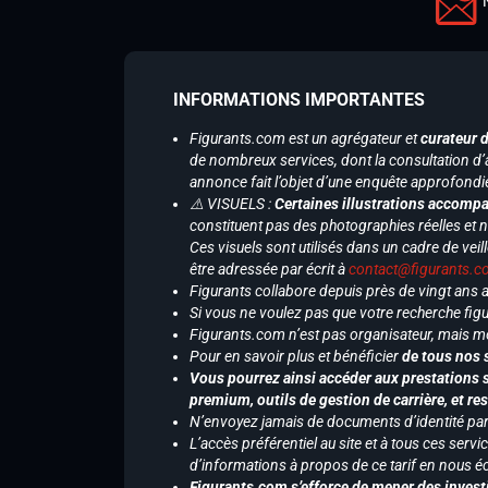
INFORMATIONS IMPORTANTES
Figurants.com est un agrégateur et
curateur 
de nombreux services, dont la consultation d’
annonce fait l’objet d’une enquête approfondi
⚠️ VISUELS :
Certaines illustrations accompa
constituent pas des photographies réelles et 
Ces visuels sont utilisés dans un cadre de veil
être adressée par écrit à
contact@figurants.
Figurants collabore depuis près de vingt ans
Si vous ne voulez pas que votre recherche figu
Figurants.com n’est pas organisateur, mais m
Pour en savoir plus et bénéficier
de tous nos 
Vous pourrez ainsi accéder aux prestations s
premium, outils de gestion de carrière, et re
N’envoyez jamais de documents d’identité par e
L’accès préférentiel au site et à tous ces ser
d’informations à propos de ce tarif en nous écr
Figurants.com s’efforce de mener des investi