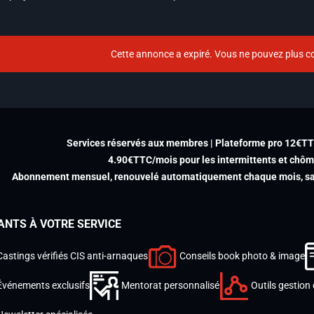
Cette annonce a expiré. Vous ne pouvez plus co
Services réservés aux membres | Plateforme pro 12€T
4.90€TTC/mois pour les intermittents et chô
Abonnement mensuel, renouvelé automatiquement chaque mois, san
ANTS À VOTRE SERVICE
Castings vérifiés CIS anti-arnaques
Conseils book photo & image
Événements exclusifs
Mentorat personnalisé
Outils gestion 