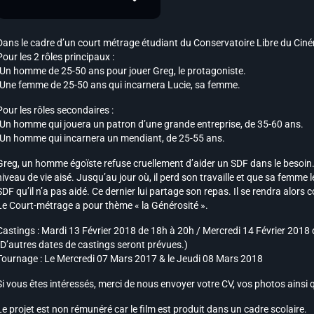
Dans le cadre d’un court métrage étudiant du Conservatoire Libre du Cin
Pour les 2 rôles principaux :
-Un homme de 25-50 ans pour jouer Greg, le protagoniste.
-Une femme de 25-50 ans qui incarnera Lucie, sa femme.
Pour les rôles secondaires :
-Un homme qui jouera un patron d’une grande entreprise, de 35-60 ans.
-Un homme qui incarnera un mendiant, de 25-55 ans.
Greg, un homme égoïste refuse cruellement d’aider un SDF dans le besoin. 
niveau de vie aisé. Jusqu’au jour où, il perd son travaille et que sa femme l
SDF qu’il n’a pas aidé. Ce dernier lui partage son repas. Il se rendra alors
Le Court-métrage a pour thème « la Générosité ».
Castings : Mardi 13 Février 2018 de 18h à 20h / Mercredi 14 Février 2018
(D’autres dates de castings seront prévues.)
Tournage : Le Mercredi 07 Mars 2017 & le Jeudi 08 Mars 2018
Si vous êtes intéressés, merci de nous envoyer votre CV, vos photos ainsi
Le projet est non rémunéré car le film est produit dans un cadre scolaire.