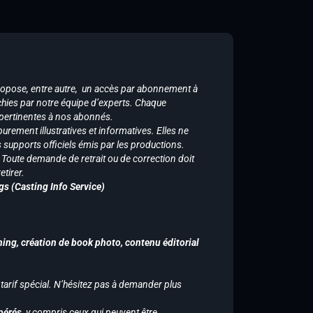
ropose, entre autre, un accès par abonnement à
chies par notre équipe d’experts. Chaque
 pertinentes à nos abonnés.
purement illustratives et informatives. Elles ne
supports officiels émis par les productions.
n. Toute demande de retrait ou de correction doit
tirer.
gs (Casting Info Service)
hing, création de book photo, contenu éditorial
 tarif spécial. N’hésitez pas à demander plus
pérés,
y compris ceux qui peuvent être