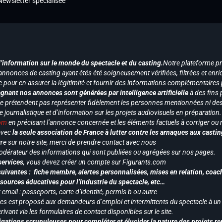
Newsletter spécialisée
d’information sur le monde du spectacle et du casting.
Notre plateforme p
annonces de casting ayant étés été soigneusement vérifiées, filtrées et enri
e pour en assurer la légitimité et fournir des informations complémentaires
gnant nos annonces sont générées par intelligence artificielle
à des fins 
ne prétendent pas représenter fidèlement les personnes mentionnées ni des 
le journalistique et d’information sur les projets audiovisuels en préparatio
com
en précisant l’annonce concernée et les éléments factuels à corriger ou re
 avec
la seule association de France à lutter contre les arnaques aux castin
re sur notre site, merci de prendre contact avec nous
odérateur des informations qui sont publiées ou agrégées sur nos pages.
services
, vous devez créer un compte sur Figurants.com
uivantes : fiche membre, alertes personnalisées, mises en relation, coac
ssources éducatives pour l’industrie du spectacle, etc…
mail : passeports, carte d’identité, permis b ou autre
vices est proposé aux demandeurs d’emploi et intermittents du spectacle à un
ivant via les formulaires de contact disponibles sur le site.
gations scrupuleuses pour compléter et élucider la nature des projets re