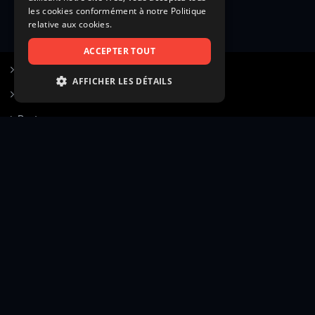
les cookies conformément à notre Politique
relative aux cookies.
ACCEPTER TOUT
S’inscrire à Figurants.com
AFFICHER LES DÉTAILS
Questions fréquentes
STRICTEMENT NÉCESSAIRES
Poster une annonce
PERFORMANCE
Actualités
CIBLAGE
Voir le hall of fame
FONCTIONNALITÉ
Contact
NON CLASSIFIÉS
Gestion d’abonnement
Transparence des avis
Strictement nécessaires
Performance
Mentions légales
Conditions générales
Ciblage
Fonctionnalité
Confidentialité
Cadre juridique et éditorial
Non classifiés