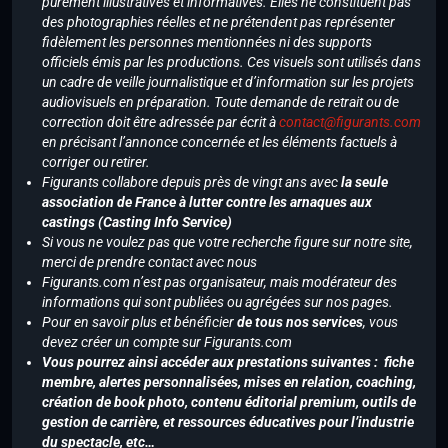
purement illustratives et informatives. Elles ne constituent pas
des photographies réelles et ne prétendent pas représenter
fidèlement les personnes mentionnées ni des supports
officiels émis par les productions. Ces visuels sont utilisés dans
un cadre de veille journalistique et d’information sur les projets
audiovisuels en préparation. Toute demande de retrait ou de
correction doit être adressée par écrit à
contact@figurants.com
en précisant l’annonce concernée et les éléments factuels à
corriger ou retirer.
Figurants collabore depuis près de vingt ans avec
la seule
association de France à lutter contre les arnaques aux
castings (Casting Info Service)
Si vous ne voulez pas que votre recherche figure sur notre site,
merci de prendre contact avec nous
Figurants.com n’est pas organisateur, mais modérateur des
informations qui sont publiées ou agrégées sur nos pages.
Pour en savoir plus et bénéficier
de tous nos services
, vous
devez créer un compte sur Figurants.com
Vous pourrez ainsi accéder aux prestations suivantes : fiche
membre, alertes personnalisées, mises en relation, coaching,
création de book photo, contenu éditorial premium, outils de
gestion de carrière, et ressources éducatives pour l’industrie
du spectacle, etc…