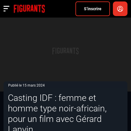
Divers
S’inscrire
Actualités
ANNONCER
FAQ
S’inscrire
CONNEXION
Publié le 15 mars 2024
Casting IDF : femme et
homme type noir-africain,
pour un film avec Gérard
Lanvin