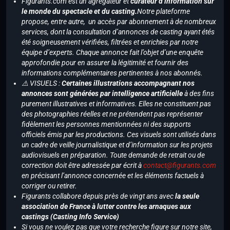
Figurants.com est un agrégateur et
curateur d’information sur
le monde du spectacle et du casting.
Notre plateforme
propose, entre autre, un accès par abonnement à de nombreux
services, dont la consultation d’annonces de casting ayant étés
été soigneusement vérifiées, filtrées et enrichies par notre
équipe d’experts. Chaque annonce fait l’objet d’une enquête
approfondie pour en assurer la légitimité et fournir des
informations complémentaires pertinentes à nos abonnés.
⚠️ VISUELS :
Certaines illustrations accompagnant nos
annonces sont générées par intelligence artificielle
à des fins
purement illustratives et informatives. Elles ne constituent pas
des photographies réelles et ne prétendent pas représenter
fidèlement les personnes mentionnées ni des supports
officiels émis par les productions. Ces visuels sont utilisés dans
un cadre de veille journalistique et d’information sur les projets
audiovisuels en préparation. Toute demande de retrait ou de
correction doit être adressée par écrit à
contact@figurants.com
en précisant l’annonce concernée et les éléments factuels à
corriger ou retirer.
Figurants collabore depuis près de vingt ans avec
la seule
association de France à lutter contre les arnaques aux
castings (Casting Info Service)
Si vous ne voulez pas que votre recherche figure sur notre site,