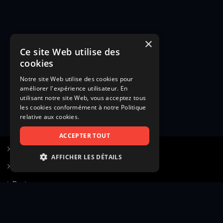
×
Ce site Web utilise des
cookies
Notre site Web utilise des cookies pour
améliorer l'expérience utilisateur. En
utilisant notre site Web, vous acceptez tous
les cookies conformément à notre Politique
relative aux cookies.
ACCEPTER TOUT
S’inscrire à Figurants.com
AFFICHER LES DÉTAILS
Questions fréquentes
STRICTEMENT NÉCESSAIRES
Poster une annonce
PERFORMANCE
Actualités
CIBLAGE
Voir le hall of fame