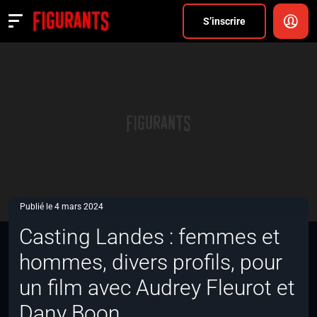
Divers
S’inscrire
Actualités
ANNONCER
FAQ
S’inscrire
CONNEXION
Publié le 4 mars 2024
Casting Landes : femmes et
hommes, divers profils, pour
un film avec Audrey Fleurot et
Dany Boon