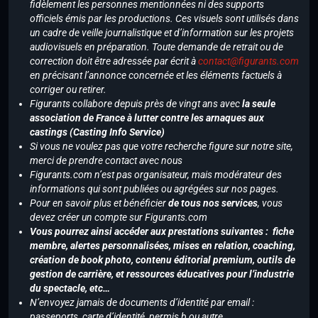
fidèlement les personnes mentionnées ni des supports
officiels émis par les productions. Ces visuels sont utilisés dans
un cadre de veille journalistique et d’information sur les projets
audiovisuels en préparation. Toute demande de retrait ou de
correction doit être adressée par écrit à
contact@figurants.com
en précisant l’annonce concernée et les éléments factuels à
corriger ou retirer.
Figurants collabore depuis près de vingt ans avec
la seule
association de France à lutter contre les arnaques aux
castings (Casting Info Service)
Si vous ne voulez pas que votre recherche figure sur notre site,
merci de prendre contact avec nous
Figurants.com n’est pas organisateur, mais modérateur des
informations qui sont publiées ou agrégées sur nos pages.
Pour en savoir plus et bénéficier
de tous nos services
, vous
devez créer un compte sur Figurants.com
Vous pourrez ainsi accéder aux prestations suivantes : fiche
membre, alertes personnalisées, mises en relation, coaching,
création de book photo, contenu éditorial premium, outils de
gestion de carrière, et ressources éducatives pour l’industrie
du spectacle, etc…
N’envoyez jamais de documents d’identité par email :
passeports, carte d’identité, permis b ou autre