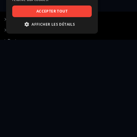
ACCEPTER TOUT
S’inscrire à Figurants.com
AFFICHER LES DÉTAILS
Questions fréquentes
STRICTEMENT NÉCESSAIRES
Poster une annonce
PERFORMANCE
Actualités
CIBLAGE
Voir le hall of fame
FONCTIONNALITÉ
Contact
NON CLASSIFIÉS
Gestion d’abonnement
Transparence des avis
Strictement nécessaires
Performance
Mentions légales
Conditions générales
Ciblage
Fonctionnalité
Confidentialité
Cadre juridique et éditorial
Non classifiés
Création site web twinbi
© Figurants.com — Éditeur : CASTINGDUJOUR SARL (RCS Paris 510 060 007) — Siège social : 111
Les cookies strictement nécessaires habilitent