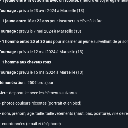
–
1 jeune entre 18 et 30 ans avec un scooter.
(merci d’envoyer également
Tournage :
prévu le 23 avril 2024 à Marseille (13)
–
1 jeune entre 18 et 22 ans
pour incarner un élève à la fac
Tournage :
prévu le 7 mai 2024 à Marseille (13)
–
1 homme entre 20 et 30 ans
pour incarner un jeune surveillant de priso
Tournage :
prévu le 12 mai 2024 à Marseille (13)
–
1 homme aux cheveux roux
Tournage :
prévu le 15 mai 2024 à Marseille (13)
Rémunération :
250€ brut/jour
Merci de postuler avec les éléments suivants :
– photos couleurs récentes (portrait et en pied)
– nom, prénom, âge, taille, taille vêtements (haut, bas, pointure), ville d
– coordonnées (email et téléphone)