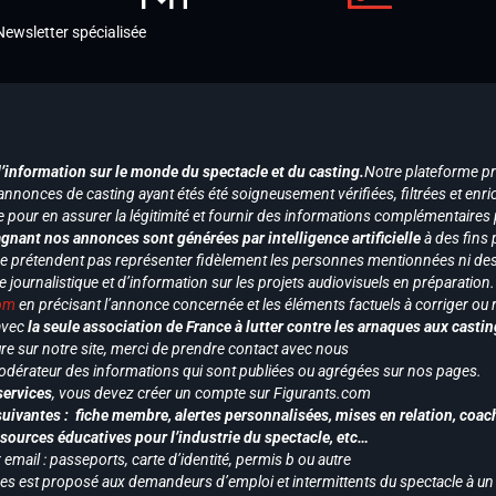
Newsletter spécialisée
d’information sur le monde du spectacle et du casting.
Notre plateforme p
annonces de casting ayant étés été soigneusement vérifiées, filtrées et enri
e pour en assurer la légitimité et fournir des informations complémentaires
gnant nos annonces sont générées par intelligence artificielle
à des fins 
ne prétendent pas représenter fidèlement les personnes mentionnées ni des 
le journalistique et d’information sur les projets audiovisuels en préparatio
com
en précisant l’annonce concernée et les éléments factuels à corriger ou re
 avec
la seule association de France à lutter contre les arnaques aux castin
re sur notre site, merci de prendre contact avec nous
odérateur des informations qui sont publiées ou agrégées sur nos pages.
services
, vous devez créer un compte sur Figurants.com
uivantes : fiche membre, alertes personnalisées, mises en relation, coac
ssources éducatives pour l’industrie du spectacle, etc…
mail : passeports, carte d’identité, permis b ou autre
vices est proposé aux demandeurs d’emploi et intermittents du spectacle à un