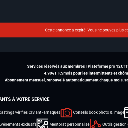
Cette annonce a expiré. Vous ne pouvez plus co
Services réservés aux membres | Plateforme pro 12€T
4.90€TTC/mois pour les intermittents et chô
Abonnement mensuel, renouvelé automatiquement chaque mois, san
ANTS À VOTRE SERVICE
Castings vérifiés CIS anti-arnaques
Conseils book photo & image
Événements exclusifs
Mentorat personnalisé
Outils gestion 