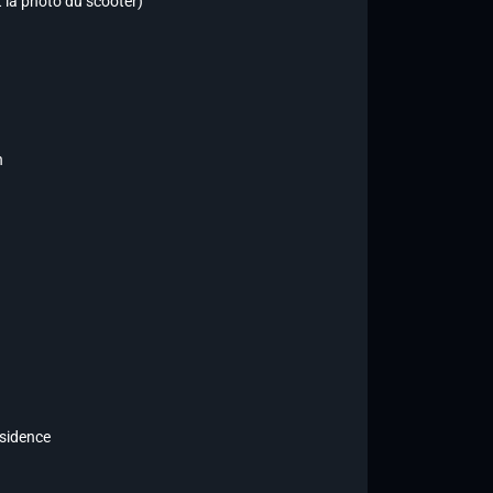
 la photo du scooter)
n
e résidence