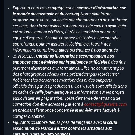
Figurants.com est un agrégateur et
curateur d’information sur
le monde du spectacle et du casting.
Notre plateforme
propose, entre autre, un accès par abonnement à de nombreux
services, dont la consultation d’annonces de casting ayant étés
été soigneusement vérifiées, filtrées et enrichies par notre
équipe d’experts. Chaque annonce fait l’objet d’une enquête
approfondie pour en assurer la légitimité et fournir des
informations complémentaires pertinentes à nos abonnés.
⚠️ VISUELS :
Certaines illustrations accompagnant nos
annonces sont générées par intelligence artificielle
à des fins
purement illustratives et informatives. Elles ne constituent pas
des photographies réelles et ne prétendent pas représenter
fidèlement les personnes mentionnées ni des supports
officiels émis par les productions. Ces visuels sont utilisés dans
un cadre de veille journalistique et d’information sur les projets
audiovisuels en préparation. Toute demande de retrait ou de
correction doit être adressée par écrit à
contact@figurants.com
en précisant l’annonce concernée et les éléments factuels à
corriger ou retirer.
Figurants collabore depuis près de vingt ans avec
la seule
association de France à lutter contre les arnaques aux
castings (Casting Info Service)