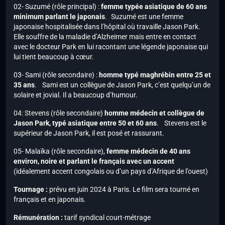
02- Suzumé (rôle principal) :
femme typée asiatique de 60 ans
minimum parlant le japonais
. Suzumé est une femme
japonaise hospitalisée dans l’hôpital où travaille Jason Park.
Elle souffre de la maladie d’Alzheimer mais entre en contact
avec le docteur Park en lui racontant une légende japonaise qui
lui tient beaucoup à cœur.
03- Sami (rôle secondaire) :
homme typé maghrébin entre 25 et
35 ans
. Sami est un collègue de Jason Park, c’est quelqu’un de
solaire et jovial. Il a beaucoup d’humour.
04: Stevens (rôle secondaire)
homme médecin et collègue de
Jason Park, typé asiatique entre 50 et 60 ans
. Stevens est le
supérieur de Jason Park, il est posé et rassurant.
05- Malaïka (rôle secondaire),
femme médecin de 40 ans
environ, noire et parlant le français avec un accent
(idéalement accent congolais ou d’un pays d’Afrique de l’ouest)
Tournage :
prévu en juin 2024 à Paris. Le film sera tourné en
français et en japonais.
Rémunération :
tarif syndical court-métrage