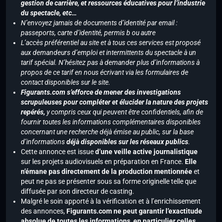
gestion de carrière, et ressources éducatives pour l’industrie
du spectacle, etc…
N’envoyez jamais de documents d’identité par email :
passeports, carte d’identité, permis b ou autre
L’accès préférentiel au site et à tous ces services est proposé
aux demandeurs d’emploi et intermittents du spectacle à un
tarif spécial. N’hésitez pas à demander plus d’informations à
propos de ce tarif en nous écrivant via les formulaires de
contact disponibles sur le site.
Figurants.com s’efforce de mener des investigations
scrupuleuses pour compléter et élucider la nature des projets
repérés,
y compris ceux qui peuvent être confidentiels, afin de
fournir toutes les informations complémentaires disponibles
concernant une recherche déjà émise au public, sur la base
d’informations
déjà disponibles sur les réseaux publics
.
Cette annonce est issue
d’une veille active journalistique
sur les projets audiovisuels en préparation en France.
Elle
n’émane pas directement de la production mentionnée
et
peut ne pas se présenter sous sa forme originelle telle que
diffusée par son directeur de casting.
Malgré le soin apporté à la vérification et à l’enrichissement
des annonces,
Figurants.com ne peut garantir l’exactitude
absolue de toutes les informations, en particulier celles