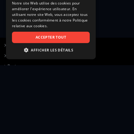
Notre site Web utilise des cookies pour
améliorer l'expérience utilisateur. En
utilisant notre site Web, vous acceptez tous
les cookies conformément à notre Politique
relative aux cookies.
ACCEPTER TOUT
S’inscrire à Figurants.com
AFFICHER LES DÉTAILS
Questions fréquentes
STRICTEMENT NÉCESSAIRES
Poster une annonce
PERFORMANCE
Actualités
CIBLAGE
Voir le hall of fame
FONCTIONNALITÉ
Contact
NON CLASSIFIÉS
Gestion d’abonnement
Transparence des avis
Strictement nécessaires
Performance