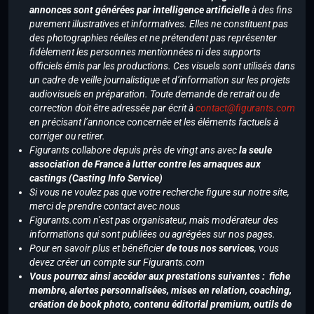
annonces sont générées par intelligence artificielle
à des fins
purement illustratives et informatives. Elles ne constituent pas
des photographies réelles et ne prétendent pas représenter
fidèlement les personnes mentionnées ni des supports
officiels émis par les productions. Ces visuels sont utilisés dans
un cadre de veille journalistique et d’information sur les projets
audiovisuels en préparation. Toute demande de retrait ou de
correction doit être adressée par écrit à
contact@figurants.com
en précisant l’annonce concernée et les éléments factuels à
corriger ou retirer.
Figurants collabore depuis près de vingt ans avec
la seule
association de France à lutter contre les arnaques aux
castings (Casting Info Service)
Si vous ne voulez pas que votre recherche figure sur notre site,
merci de prendre contact avec nous
Figurants.com n’est pas organisateur, mais modérateur des
informations qui sont publiées ou agrégées sur nos pages.
Pour en savoir plus et bénéficier
de tous nos services
, vous
devez créer un compte sur Figurants.com
Vous pourrez ainsi accéder aux prestations suivantes : fiche
membre, alertes personnalisées, mises en relation, coaching,
création de book photo, contenu éditorial premium, outils de