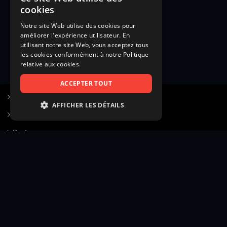
cookies
Notre site Web utilise des cookies pour
améliorer l'expérience utilisateur. En
utilisant notre site Web, vous acceptez tous
les cookies conformément à notre Politique
relative aux cookies.
ACCEPTER TOUT
S’inscrire à Figurants.com
AFFICHER LES DÉTAILS
Questions fréquentes
STRICTEMENT NÉCESSAIRES
Poster une annonce
PERFORMANCE
Actualités
CIBLAGE
Voir le hall of fame
FONCTIONNALITÉ
Contact
NON CLASSIFIÉS
Gestion d’abonnement
Transparence des avis