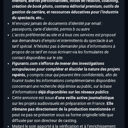
membre, alertes personnalisées, mises en relation, coaching,
création de book photo, contenu éditorial premium, outils de
gestion de carrière, et ressources éducatives pour l’industrie
du spectacle, etc…
N’envoyez jamais de documents d’identité par email :
passeports, carte d’identité, permis b ou autre
L’accès préférentiel au site et à tous ces services est proposé
aux demandeurs d’emploi et intermittents du spectacle à un
tarif spécial. N’hésitez pas à demander plus d’informations à
propos de ce tarif en nous écrivant via les formulaires de
contact disponibles sur le site.
Figurants.com s’efforce de mener des investigations
scrupuleuses pour compléter et élucider la nature des projets
repérés,
y compris ceux qui peuvent être confidentiels, afin de
fournir toutes les informations complémentaires disponibles
concernant une recherche déjà émise au public, sur la base
d’informations
déjà disponibles sur les réseaux publics
.
Cette annonce est issue
d’une veille active journalistique
sur les projets audiovisuels en préparation en France.
Elle
n’émane pas directement de la production mentionnée
et
peut ne pas se présenter sous sa forme originelle telle que
diffusée par son directeur de casting.
Malgré le soin apporté à la vérification et à l’enrichissement