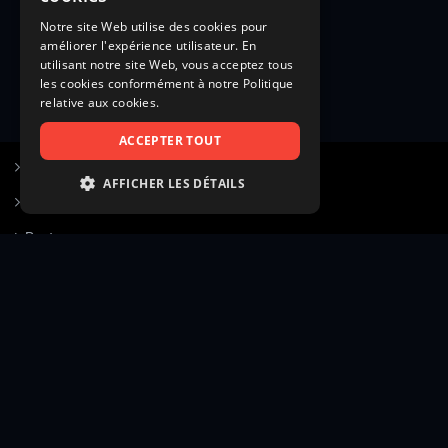
Notre site Web utilise des cookies pour
améliorer l'expérience utilisateur. En
utilisant notre site Web, vous acceptez tous
les cookies conformément à notre Politique
relative aux cookies.
ACCEPTER TOUT
S’inscrire à Figurants.com
AFFICHER LES DÉTAILS
Questions fréquentes
STRICTEMENT NÉCESSAIRES
Poster une annonce
PERFORMANCE
Actualités
CIBLAGE
Voir le hall of fame
FONCTIONNALITÉ
Contact
NON CLASSIFIÉS
Gestion d’abonnement
Transparence des avis