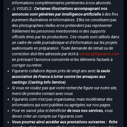
informations complémentaires pertinentes à nos abonnés.
⚠️ VISUELS :
Certaines illustrations accompagnant nos
annonces sont générées par intelligence artificielle
à des fins
purement illustratives et informatives. Elles ne constituent pas
des photographies réelles et ne prétendent pas représenter
fidèlement les personnes mentionnées ni des supports
officiels émis par les productions. Ces visuels sont utilisés dans
un cadre de veille journalistique et d’information sur les projets
audiovisuels en préparation. Toute demande de retrait ou de
correction doit être adressée par écrit à
contact@figurants.com
en précisant l’annonce concernée et les éléments factuels à
corriger ou retirer.
Figurants collabore depuis près de vingt ans avec
la seule
association de France à lutter contre les arnaques aux
castings (Casting Info Service)
Si vous ne voulez pas que votre recherche figure sur notre site,
merci de prendre contact avec nous
Figurants.com n’est pas organisateur, mais modérateur des
informations qui sont publiées ou agrégées sur nos pages.
Pour en savoir plus et bénéficier
de tous nos services
, vous
devez créer un compte sur Figurants.com
Vous pourrez ainsi accéder aux prestations suivantes : fiche