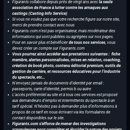
Figurants collabore depuis près de vingt ans avec
la seule
association de France à lutter contre les arnaques aux
castings (Casting Info Service)
Si vous ne voulez pas que votre recherche figure sur notre site,
merci de prendre contact avec nous
Figurants.com n’est pas organisateur, mais modérateur des
informations qui sont publiées ou agrégées sur nos pages.
Pour en savoir plus et bénéficier
de tous nos services
, vous
devez créer un compte sur Figurants.com
Vous pourrez ainsi accéder aux prestations suivantes : fiche
membre, alertes personnalisées, mises en relation, coaching,
création de book photo, contenu éditorial premium, outils de
gestion de carrière, et ressources éducatives pour l’industrie
du spectacle, etc…
N’envoyez jamais de documents d’identité par email :
passeports, carte d’identité, permis b ou autre
L’accès préférentiel au site et à tous ces services est proposé
aux demandeurs d’emploi et intermittents du spectacle à un
tarif spécial. N’hésitez pas à demander plus d’informations à
propos de ce tarif en nous écrivant via les formulaires de
contact disponibles sur le site.
Figurants.com s’efforce de mener des investigations
scrupuleuses pour compléter et élucider la nature des projets