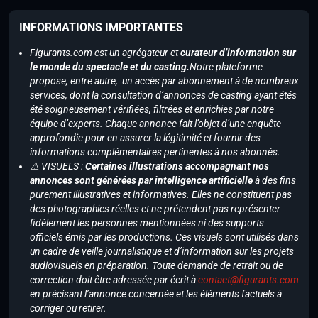
INFORMATIONS IMPORTANTES
Figurants.com est un agrégateur et
curateur d’information sur
le monde du spectacle et du casting.
Notre plateforme
propose, entre autre, un accès par abonnement à de nombreux
services, dont la consultation d’annonces de casting ayant étés
été soigneusement vérifiées, filtrées et enrichies par notre
équipe d’experts. Chaque annonce fait l’objet d’une enquête
approfondie pour en assurer la légitimité et fournir des
informations complémentaires pertinentes à nos abonnés.
⚠️ VISUELS :
Certaines illustrations accompagnant nos
annonces sont générées par intelligence artificielle
à des fins
purement illustratives et informatives. Elles ne constituent pas
des photographies réelles et ne prétendent pas représenter
fidèlement les personnes mentionnées ni des supports
officiels émis par les productions. Ces visuels sont utilisés dans
un cadre de veille journalistique et d’information sur les projets
audiovisuels en préparation. Toute demande de retrait ou de
correction doit être adressée par écrit à
contact@figurants.com
en précisant l’annonce concernée et les éléments factuels à
corriger ou retirer.