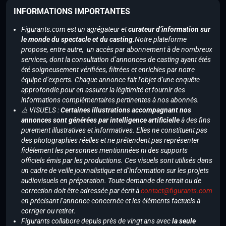
INFORMATIONS IMPORTANTES
Figurants.com est un agrégateur et
curateur d’information sur
le monde du spectacle et du casting.
Notre plateforme
propose, entre autre, un accès par abonnement à de nombreux
services, dont la consultation d’annonces de casting ayant étés
été soigneusement vérifiées, filtrées et enrichies par notre
équipe d’experts. Chaque annonce fait l’objet d’une enquête
approfondie pour en assurer la légitimité et fournir des
informations complémentaires pertinentes à nos abonnés.
⚠️ VISUELS :
Certaines illustrations accompagnant nos
annonces sont générées par intelligence artificielle
à des fins
purement illustratives et informatives. Elles ne constituent pas
des photographies réelles et ne prétendent pas représenter
fidèlement les personnes mentionnées ni des supports
officiels émis par les productions. Ces visuels sont utilisés dans
un cadre de veille journalistique et d’information sur les projets
audiovisuels en préparation. Toute demande de retrait ou de
correction doit être adressée par écrit à
contact@figurants.com
en précisant l’annonce concernée et les éléments factuels à
corriger ou retirer.
Figurants collabore depuis près de vingt ans avec
la seule