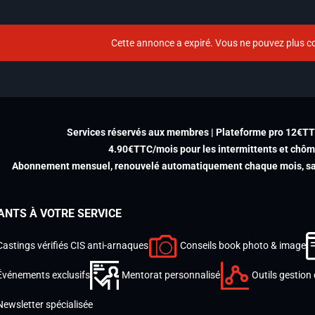
Cette annonce a expiré. Vous ne pouvez plus co
Services réservés aux membres | Plateforme pro 12€T
4.90€TTC/mois pour les intermittents et chô
Abonnement mensuel, renouvelé automatiquement chaque mois, san
ANTS À VOTRE SERVICE
Castings vérifiés CIS anti-arnaques
Conseils book photo & image
Événements exclusifs
Mentorat personnalisé
Outils gestion 
Newsletter spécialisée