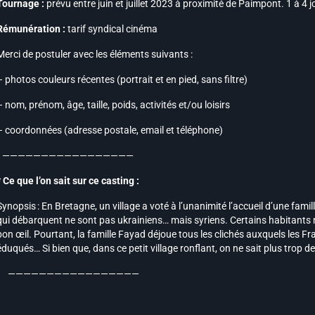
Tournage :
prévu entre juin et juillet 2023 à proximité de Paimpont. 1 à 4
Rémunération :
tarif syndical cinéma
Merci de postuler avec les éléments suivants :
– photos couleurs récentes (portrait et en pied, sans filtre)
– nom, prénom, âge, taille, poids, activités et/ou loisirs
– coordonnées (adresse postale, email et téléphone)
—————————————————
* Ce que l’on sait sur ce casting :
Synopsis : En Bretagne, un village a voté à l’unanimité l’accueil d’une famil
qui débarquent ne sont pas ukrainiens… mais syriens. Certains habitants 
bon œil. Pourtant, la famille Fayad déjoue tous les clichés auxquels les Fra
éduqués… Si bien que, dans ce petit village ronflant, on ne sait plus trop d
—————————————————