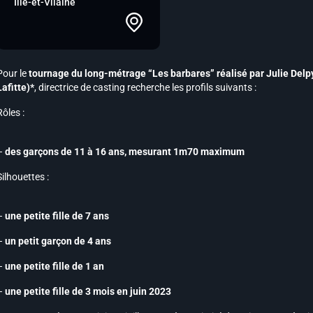
Ille-et-Vilaine
Pour le
tournage du long-métrage “Les barbares” réalisé par Julie Delpy
Lafitte)*
, directrice de casting recherche les profils suivants :
Rôles :
–
des garçons de 11 à 16 ans, mesurant 1m70 maximum
Silhouettes :
–
une petite fille de 7 ans
–
un petit garçon de 4 ans
–
une petite fille de 1 an
–
une petite fille de 3 mois en juin 2023