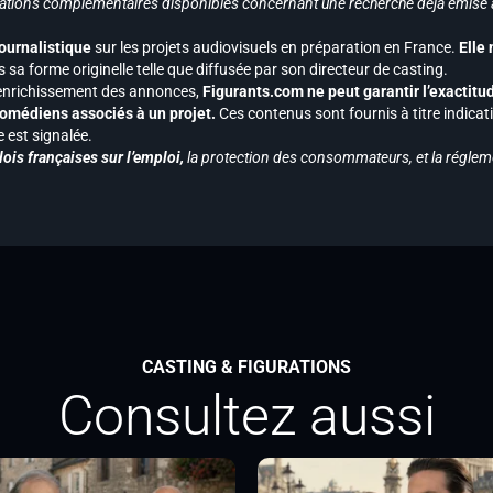
ormations complémentaires disponibles concernant une recherche déjà émise a
journalistique
sur les projets audiovisuels en préparation en France.
Elle
 sa forme originelle telle que diffusée par son directeur de casting.
 l’enrichissement des annonces,
Figurants.com ne peut garantir l’exactitu
s comédiens associés à un projet.
Ces contenus sont fournis à titre indicati
est signalée.
ois françaises sur l’emploi,
la protection des consommateurs, et la réglem
CASTING & FIGURATIONS
Consultez aussi