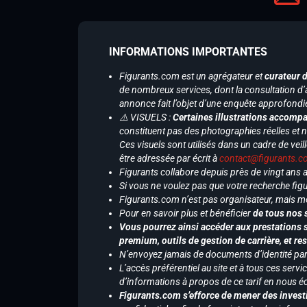
INFORMATIONS IMPORTANTES
Figurants.com est un agrégateur et
curateur 
de nombreux services, dont la consultation d’
annonce fait l’objet d’une enquête approfondi
⚠️ VISUELS :
Certaines illustrations accompa
constituent pas des photographies réelles et 
Ces visuels sont utilisés dans un cadre de veil
être adressée par écrit à
contact@figurants.
Figurants collabore depuis près de vingt ans
Si vous ne voulez pas que votre recherche figu
Figurants.com n’est pas organisateur, mais m
Pour en savoir plus et bénéficier
de tous nos 
Vous pourrez ainsi accéder aux prestations s
premium, outils de gestion de carrière, et re
N’envoyez jamais de documents d’identité par e
L’accès préférentiel au site et à tous ces ser
d’informations à propos de ce tarif en nous écr
Figurants.com s’efforce de mener des investi