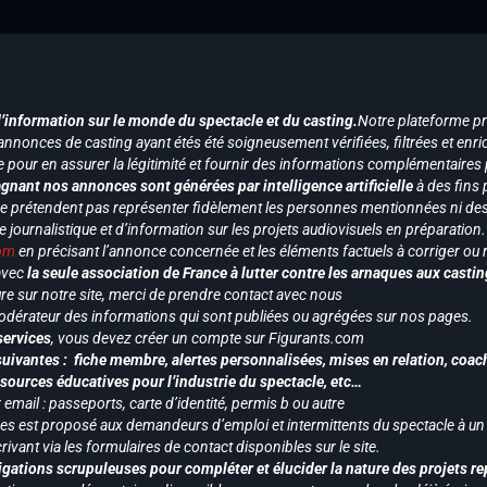
d’information sur le monde du spectacle et du casting.
Notre plateforme p
annonces de casting ayant étés été soigneusement vérifiées, filtrées et enri
e pour en assurer la légitimité et fournir des informations complémentaires
gnant nos annonces sont générées par intelligence artificielle
à des fins 
ne prétendent pas représenter fidèlement les personnes mentionnées ni des 
le journalistique et d’information sur les projets audiovisuels en préparatio
com
en précisant l’annonce concernée et les éléments factuels à corriger ou re
 avec
la seule association de France à lutter contre les arnaques aux castin
re sur notre site, merci de prendre contact avec nous
odérateur des informations qui sont publiées ou agrégées sur nos pages.
services
, vous devez créer un compte sur Figurants.com
uivantes : fiche membre, alertes personnalisées, mises en relation, coac
ssources éducatives pour l’industrie du spectacle, etc…
mail : passeports, carte d’identité, permis b ou autre
vices est proposé aux demandeurs d’emploi et intermittents du spectacle à un
ivant via les formulaires de contact disponibles sur le site.
gations scrupuleuses pour compléter et élucider la nature des projets re