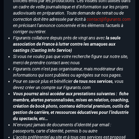
officiels émis par les productions. Ces visuels sont utilisés dans
un cadre de veille journalistique et d’information sur les projets
audiovisuels en préparation. Toute demande de retrait ou de
correction doit être adressée par écrit à
contact@figurants.com
en précisant l’annonce concernée et les éléments factuels à
corriger ou retirer.
Figurants collabore depuis près de vingt ans avec
la seule
association de France à lutter contre les arnaques aux
castings (Casting Info Service)
Si vous ne voulez pas que votre recherche figure sur notre site,
merci de prendre contact avec nous
Figurants.com n’est pas organisateur, mais modérateur des
informations qui sont publiées ou agrégées sur nos pages.
Pour en savoir plus et bénéficier
de tous nos services
, vous
devez créer un compte sur Figurants.com
Vous pourrez ainsi accéder aux prestations suivantes : fiche
membre, alertes personnalisées, mises en relation, coaching,
création de book photo, contenu éditorial premium, outils de
gestion de carrière, et ressources éducatives pour l’industrie
du spectacle, etc…
N’envoyez jamais de documents d’identité par email :
passeports, carte d’identité, permis b ou autre
L’accès préférentiel au site et à tous ces services est proposé