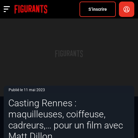
Divers
S’inscrire
Actualités
ANNONCER
FAQ
S’inscrire
CONNEXION
Publié le 11 mai 2023
Casting Rennes :
maquilleuses, coiffeuse,
cadreurs,… pour un film avec
Matt Dillon