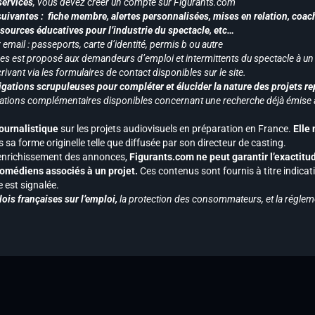
services
, vous devez créer un compte sur Figurants.com
uivantes : fiche membre, alertes personnalisées, mises en relation, coac
ssources éducatives pour l’industrie du spectacle, etc…
mail : passeports, carte d’identité, permis b ou autre
vices est proposé aux demandeurs d’emploi et intermittents du spectacle à un
ivant via les formulaires de contact disponibles sur le site.
gations scrupuleuses pour compléter et élucider la nature des projets re
ormations complémentaires disponibles concernant une recherche déjà émise a
journalistique
sur les projets audiovisuels en préparation en France.
Elle
 sa forme originelle telle que diffusée par son directeur de casting.
 l’enrichissement des annonces,
Figurants.com ne peut garantir l’exactitu
s comédiens associés à un projet.
Ces contenus sont fournis à titre indicati
est signalée.
ois françaises sur l’emploi,
la protection des consommateurs, et la réglem