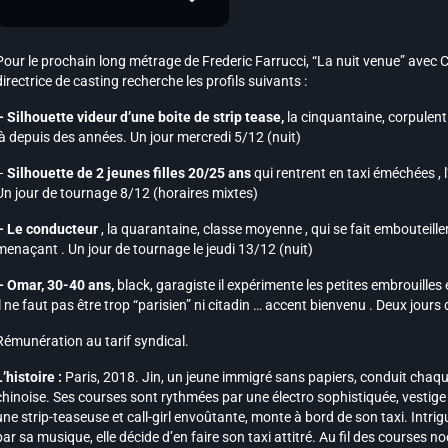
Pour le prochain long métrage de Frederic Farrucci, “La nuit venue” avec C
directrice de casting recherche les profils suivants :
– Silhouette videur d’une boite de strip tease,
la cinquantaine, corpulent 
là depuis des années. Un jour mercredi 5/12 (nuit)
–
Silhouette de 2 jeunes filles 20/25 ans
qui rentrent en taxi éméchées , l
Un jour de tournage 8/12 (horaires mixtes)
– Le conducteur
, la quarantaine, classe moyenne , qui se fait embouteiller
menaçant . Un jour de tournage le jeudi 13/12 (nuit)
– Omar, 30-40 ans,
black, garagiste il expérimente les petites embrouilles 
il ne faut pas être trop “parisien” ni citadin … accent bienvenu . Deux jour
Rémunération au tarif syndical.
L’histoire :
Paris, 2018. Jin, un jeune immigré sans papiers, conduit chaqu
chinoise. Ses courses sont rythmées par une électro sophistiquée, vestige
une strip-teaseuse et call-girl envoûtante, monte à bord de son taxi. Intrig
par sa musique, elle décide d’en faire son taxi attitré. Au fil des courses n