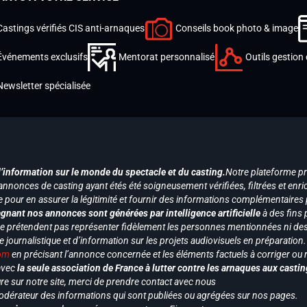
Castings vérifiés CIS anti-arnaques
Conseils book photo & image
Événements exclusifs
Mentorat personnalisé
Outils gestion 
Newsletter spécialisée
d’information sur le monde du spectacle et du casting.
Notre plateforme p
annonces de casting ayant étés été soigneusement vérifiées, filtrées et enri
e pour en assurer la légitimité et fournir des informations complémentaires
gnant nos annonces sont générées par intelligence artificielle
à des fins 
ne prétendent pas représenter fidèlement les personnes mentionnées ni des 
le journalistique et d’information sur les projets audiovisuels en préparatio
com
en précisant l’annonce concernée et les éléments factuels à corriger ou re
 avec
la seule association de France à lutter contre les arnaques aux castin
re sur notre site, merci de prendre contact avec nous
odérateur des informations qui sont publiées ou agrégées sur nos pages.