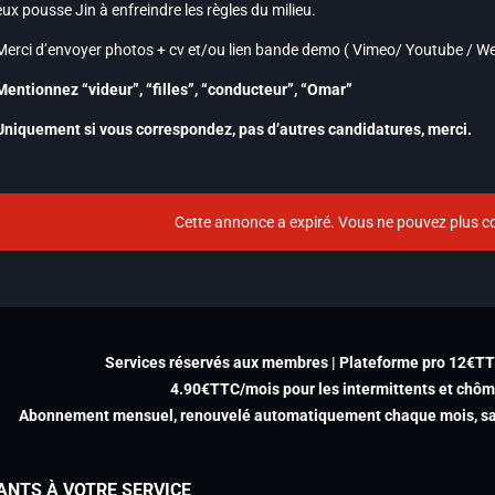
eux pousse Jin à enfreindre les règles du milieu.
Merci d’envoyer photos + cv et/ou lien bande demo ( Vimeo/ Youtube / We
Mentionnez “videur”, “filles”, “conducteur”, “Omar”
Uniquement si vous correspondez, pas d’autres candidatures, merci.
Cette annonce a expiré. Vous ne pouvez plus co
Services réservés aux membres | Plateforme pro 12€T
4.90€TTC/mois pour les intermittents et chô
Abonnement mensuel, renouvelé automatiquement chaque mois, san
ANTS À VOTRE SERVICE