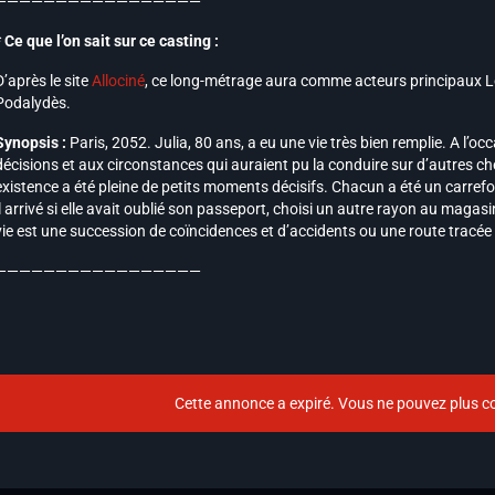
—————————————————
* Ce que l’on sait sur ce casting :
D’après le site
Allociné
, ce long-métrage aura comme acteurs principaux L
Podalydès.
Synopsis :
Paris, 2052. Julia, 80 ans, a eu une vie très bien remplie. A l’occ
décisions et aux circonstances qui auraient pu la conduire sur d’autres c
existence a été pleine de petits moments décisifs. Chacun a été un carre
il arrivé si elle avait oublié son passeport, choisi un autre rayon au magasin
vie est une succession de coïncidences et d’accidents ou une route tracée 
—————————————————
Cette annonce a expiré. Vous ne pouvez plus co