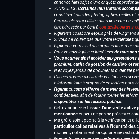
annonce fait l’objet d’une enquête approfondi
⚠️ VISUELS :
Certaines illustrations accompa
constituent pas des photographies réelles et 
Ces visuels sont utilisés dans un cadre de veil
être adressée par écrit à
contact@figurants.
Figurants collabore depuis près de vingt ans
Si vous ne voulez pas que votre recherche figu
Figurants.com n’est pas organisateur, mais m
Pour en savoir plus et bénéficier
de tous nos 
Vous pourrez ainsi accéder aux prestations s
premium, outils de gestion de carrière, et re
N’envoyez jamais de documents d’identité par e
L’accès préférentiel au site et à tous ces ser
d’informations à propos de ce tarif en nous écr
Figurants.com s’efforce de mener des investi
confidentiels, afin de fournir toutes les inf
disponibles sur les réseaux publics
.
Cette annonce est issue
d’une veille active 
mentionnée
et peut ne pas se présenter sous
Malgré le soin apporté à la vérification et à
particulier celles relatives à l’identité de
moment, notamment lorsqu’une inexactitude 
Figurants.com opère en conformité avec les l