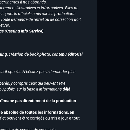
 pertinentes à nos abonnés.
purement illustratives et informatives. Elles ne
supports officiels émis par les productions.
n. Toute demande de retrait ou de correction doit
tirer.
gs (Casting Info Service)
hing, création de book photo, contenu éditorial
 tarif spécial. N’hésitez pas à demander plus
pérés,
y compris ceux qui peuvent être
u public, sur la base d’informations
déjà
 n’émane pas directement de la production
de absolue de toutes les informations, en
f et peuvent être corrigés ou mis à jour à tout
entation du secteur du spectacle.