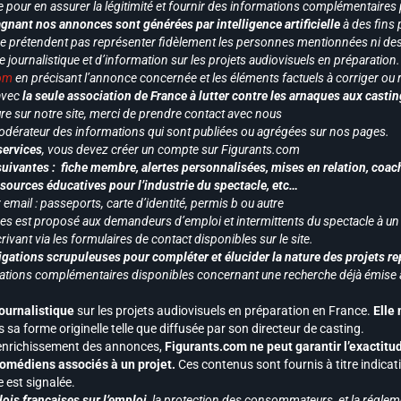
e pour en assurer la légitimité et fournir des informations complémentaires
gnant nos annonces sont générées par intelligence artificielle
à des fins 
ne prétendent pas représenter fidèlement les personnes mentionnées ni des 
le journalistique et d’information sur les projets audiovisuels en préparatio
com
en précisant l’annonce concernée et les éléments factuels à corriger ou re
 avec
la seule association de France à lutter contre les arnaques aux castin
re sur notre site, merci de prendre contact avec nous
odérateur des informations qui sont publiées ou agrégées sur nos pages.
services
, vous devez créer un compte sur Figurants.com
uivantes : fiche membre, alertes personnalisées, mises en relation, coac
ssources éducatives pour l’industrie du spectacle, etc…
mail : passeports, carte d’identité, permis b ou autre
vices est proposé aux demandeurs d’emploi et intermittents du spectacle à un
ivant via les formulaires de contact disponibles sur le site.
gations scrupuleuses pour compléter et élucider la nature des projets re
ormations complémentaires disponibles concernant une recherche déjà émise a
journalistique
sur les projets audiovisuels en préparation en France.
Elle
 sa forme originelle telle que diffusée par son directeur de casting.
 l’enrichissement des annonces,
Figurants.com ne peut garantir l’exactitu
s comédiens associés à un projet.
Ces contenus sont fournis à titre indicati
est signalée.
ois françaises sur l’emploi,
la protection des consommateurs, et la réglem