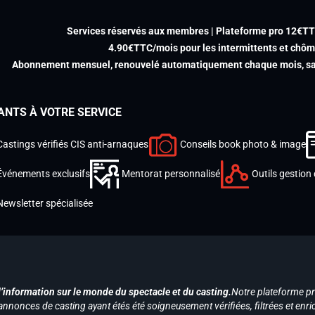
Services réservés aux membres | Plateforme pro 12€T
4.90€TTC/mois pour les intermittents et chô
Abonnement mensuel, renouvelé automatiquement chaque mois, san
ANTS À VOTRE SERVICE
Castings vérifiés CIS anti-arnaques
Conseils book photo & image
Événements exclusifs
Mentorat personnalisé
Outils gestion 
Newsletter spécialisée
d’information sur le monde du spectacle et du casting.
Notre plateforme p
annonces de casting ayant étés été soigneusement vérifiées, filtrées et enri