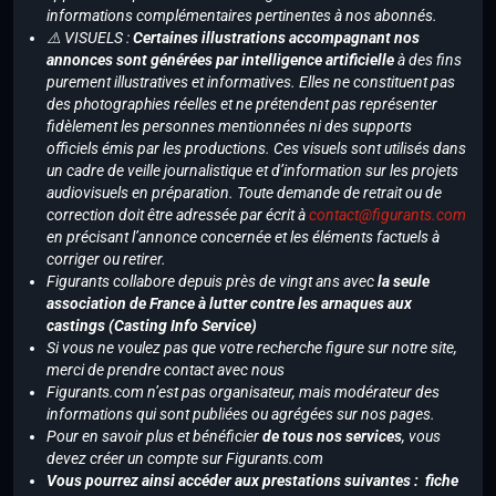
informations complémentaires pertinentes à nos abonnés.
⚠️ VISUELS :
Certaines illustrations accompagnant nos
annonces sont générées par intelligence artificielle
à des fins
purement illustratives et informatives. Elles ne constituent pas
des photographies réelles et ne prétendent pas représenter
fidèlement les personnes mentionnées ni des supports
officiels émis par les productions. Ces visuels sont utilisés dans
un cadre de veille journalistique et d’information sur les projets
audiovisuels en préparation. Toute demande de retrait ou de
correction doit être adressée par écrit à
contact@figurants.com
en précisant l’annonce concernée et les éléments factuels à
corriger ou retirer.
Figurants collabore depuis près de vingt ans avec
la seule
association de France à lutter contre les arnaques aux
castings (Casting Info Service)
Si vous ne voulez pas que votre recherche figure sur notre site,
merci de prendre contact avec nous
Figurants.com n’est pas organisateur, mais modérateur des
informations qui sont publiées ou agrégées sur nos pages.
Pour en savoir plus et bénéficier
de tous nos services
, vous
devez créer un compte sur Figurants.com
Vous pourrez ainsi accéder aux prestations suivantes : fiche