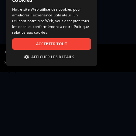
Notre site Web utilise des cookies pour
améliorer l'expérience utilisateur. En
utilisant notre site Web, vous acceptez tous
les cookies conformément à notre Politique
relative aux cookies.
ACCEPTER TOUT
S’inscrire à Figurants.com
AFFICHER LES DÉTAILS
Questions fréquentes
STRICTEMENT NÉCESSAIRES
Poster une annonce
PERFORMANCE
Actualités
CIBLAGE
Voir le hall of fame
FONCTIONNALITÉ
Contact
NON CLASSIFIÉS
Gestion d’abonnement
Transparence des avis