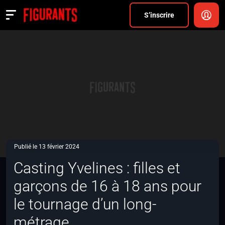
Divers
S’inscrire
Actualités
ANNONCER
FAQ
S’inscrire
CONNEXION
Publié le 13 février 2024
Casting Yvelines : filles et
garçons de 16 à 18 ans pour
le tournage d’un long-
métrage