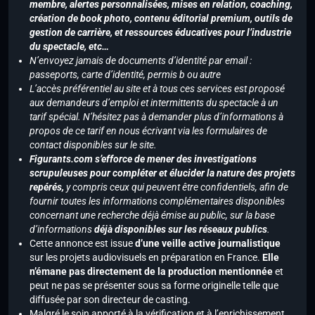
membre, alertes personnalisées, mises en relation, coaching,
création de book photo, contenu éditorial premium, outils de
gestion de carrière, et ressources éducatives pour l’industrie
du spectacle, etc…
N’envoyez jamais de documents d’identité par email :
passeports, carte d’identité, permis b ou autre
L’accès préférentiel au site et à tous ces services est proposé
aux demandeurs d’emploi et intermittents du spectacle à un
tarif spécial. N’hésitez pas à demander plus d’informations à
propos de ce tarif en nous écrivant via les formulaires de
contact disponibles sur le site.
Figurants.com s’efforce de mener des investigations
scrupuleuses pour compléter et élucider la nature des projets
repérés,
y compris ceux qui peuvent être confidentiels, afin de
fournir toutes les informations complémentaires disponibles
concernant une recherche déjà émise au public, sur la base
d’informations
déjà disponibles sur les réseaux publics
.
Cette annonce est issue
d’une veille active journalistique
sur les projets audiovisuels en préparation en France.
Elle
n’émane pas directement de la production mentionnée
et
peut ne pas se présenter sous sa forme originelle telle que
diffusée par son directeur de casting.
Malgré le soin apporté à la vérification et à l’enrichissement