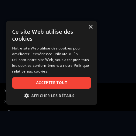
×
Ce site Web utilise des
cookies
Notre site Web utilise des cookies pour
améliorer l'expérience utilisateur. En
utilisant notre site Web, vous acceptez tous
les cookies conformément à notre Politique
relative aux cookies.
ACCEPTER TOUT
S’inscrire à Figurants.com
AFFICHER LES DÉTAILS
Questions fréquentes
STRICTEMENT NÉCESSAIRES
Poster une annonce
PERFORMANCE
Actualités
CIBLAGE
Voir le hall of fame