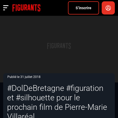
Divers
S’inscrire
Actualités
ANNONCER
FAQ
S’inscrire
CONNEXION
Publié le 31 juillet 2018
#DolDeBretagne #figuration
et #silhouette pour le
prochain film de Pierre-Marie
Villaréal