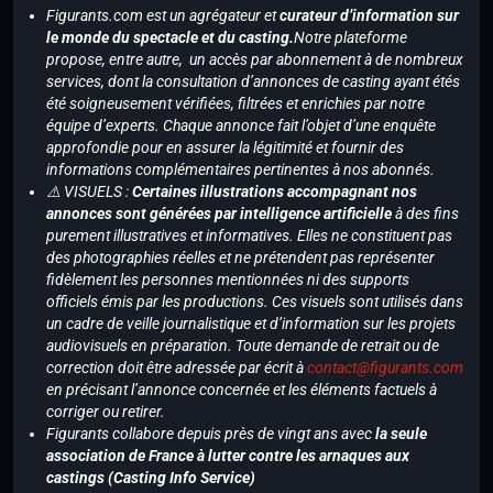
Figurants.com est un agrégateur et
curateur d’information sur
le monde du spectacle et du casting.
Notre plateforme
propose, entre autre, un accès par abonnement à de nombreux
services, dont la consultation d’annonces de casting ayant étés
été soigneusement vérifiées, filtrées et enrichies par notre
équipe d’experts. Chaque annonce fait l’objet d’une enquête
approfondie pour en assurer la légitimité et fournir des
informations complémentaires pertinentes à nos abonnés.
⚠️ VISUELS :
Certaines illustrations accompagnant nos
annonces sont générées par intelligence artificielle
à des fins
purement illustratives et informatives. Elles ne constituent pas
des photographies réelles et ne prétendent pas représenter
fidèlement les personnes mentionnées ni des supports
officiels émis par les productions. Ces visuels sont utilisés dans
un cadre de veille journalistique et d’information sur les projets
audiovisuels en préparation. Toute demande de retrait ou de
correction doit être adressée par écrit à
contact@figurants.com
en précisant l’annonce concernée et les éléments factuels à
corriger ou retirer.
Figurants collabore depuis près de vingt ans avec
la seule
association de France à lutter contre les arnaques aux
castings (Casting Info Service)