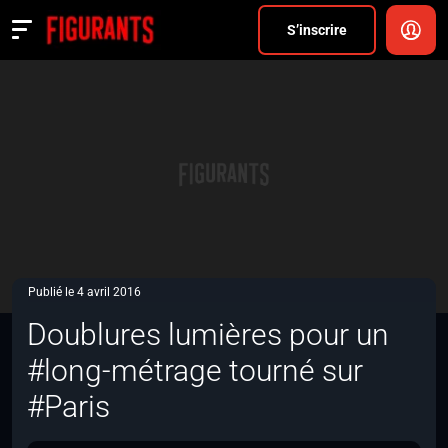
Divers
S’inscrire
Actualités
ANNONCER
FAQ
S’inscrire
CONNEXION
Publié le 4 avril 2016
Doublures lumières pour un
#long-métrage tourné sur
#Paris