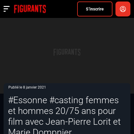
Divers
S’inscrire
Actualités
ANNONCER
FAQ
S’inscrire
CONNEXION
Publié le 8 janvier 2021
#Essonne #casting femmes
et hommes 20/75 ans pour
film avec Jean-Pierre Lorit et
Marie Dompnier