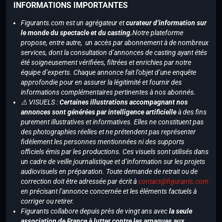
INFORMATIONS IMPORTANTES
Figurants.com est un agrégateur et
curateur d’information sur
le monde du spectacle et du casting.
Notre plateforme
propose, entre autre, un accès par abonnement à de nombreux
services, dont la consultation d’annonces de casting ayant étés
été soigneusement vérifiées, filtrées et enrichies par notre
équipe d’experts. Chaque annonce fait l’objet d’une enquête
approfondie pour en assurer la légitimité et fournir des
informations complémentaires pertinentes à nos abonnés.
⚠️ VISUELS :
Certaines illustrations accompagnant nos
annonces sont générées par intelligence artificielle
à des fins
purement illustratives et informatives. Elles ne constituent pas
des photographies réelles et ne prétendent pas représenter
fidèlement les personnes mentionnées ni des supports
officiels émis par les productions. Ces visuels sont utilisés dans
un cadre de veille journalistique et d’information sur les projets
audiovisuels en préparation. Toute demande de retrait ou de
correction doit être adressée par écrit à
contact@figurants.com
en précisant l’annonce concernée et les éléments factuels à
corriger ou retirer.
Figurants collabore depuis près de vingt ans avec
la seule
association de France à lutter contre les arnaques aux