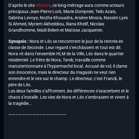
D’après le site
Allociné
, c
e long-métrage aura comme acteurs
principaux Jean-Pierre Lorit, Marie Dompnier, Teilo Azais,
Sabrina Levoye, Nozha Khouadra, Arsène Mosca, Nassim Lyes
Si Ahmed, Myriem Akheddiou, Iliana Khelif, Nicolas
Grandhomme, Madi Belem et Matisse Jacquemin.
Synopsis :
Nora et Léo se rencontrent le jour de la rentrée en
classe de Seconde. Leur regard s’enchâssent et tout est dit.
Nora vit dans l’ensemble HLM de la Ville, Léo dans le quartier
résidentiel. Le frère de Nora, Tarek, travaille comme
manutentionnaire à l’hypermaché local. Accusé de vol, il clame
son innocence, mais le directeur du magasin ne veut rien
entendre et le vire sur le champ. Le directeur, c’est Franck, le
père de Léo.
Les deux familles s’affrontent, les différences s’exacerbent et le
chaos s’installe. Les vies de Nora et Léo s’embrasent et virent à
la tragédie…
—————————————————