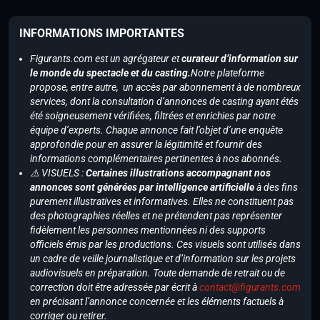
INFORMATIONS IMPORTANTES
Figurants.com est un agrégateur et
curateur d’information sur
le monde du spectacle et du casting.
Notre plateforme
propose, entre autre, un accès par abonnement à de nombreux
services, dont la consultation d’annonces de casting ayant étés
été soigneusement vérifiées, filtrées et enrichies par notre
équipe d’experts. Chaque annonce fait l’objet d’une enquête
approfondie pour en assurer la légitimité et fournir des
informations complémentaires pertinentes à nos abonnés.
⚠️ VISUELS :
Certaines illustrations accompagnant nos
annonces sont générées par intelligence artificielle
à des fins
purement illustratives et informatives. Elles ne constituent pas
des photographies réelles et ne prétendent pas représenter
fidèlement les personnes mentionnées ni des supports
officiels émis par les productions. Ces visuels sont utilisés dans
un cadre de veille journalistique et d’information sur les projets
audiovisuels en préparation. Toute demande de retrait ou de
correction doit être adressée par écrit à
contact@figurants.com
en précisant l’annonce concernée et les éléments factuels à
corriger ou retirer.